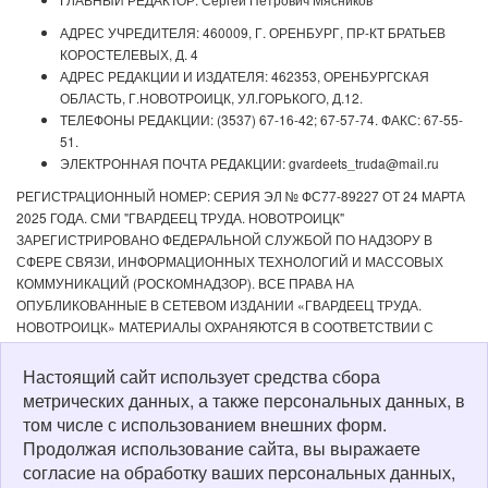
АДРЕС УЧРЕДИТЕЛЯ: 460009, Г. ОРЕНБУРГ, ПР-КТ БРАТЬЕВ
КОРОСТЕЛЕВЫХ, Д. 4
АДРЕС РЕДАКЦИИ И ИЗДАТЕЛЯ: 462353, ОРЕНБУРГСКАЯ
ОБЛАСТЬ, Г.НОВОТРОИЦК, УЛ.ГОРЬКОГО, Д.12.
ТЕЛЕФОНЫ РЕДАКЦИИ: (3537) 67-16-42; 67-57-74. ФАКС: 67-55-
51.
ЭЛЕКТРОННАЯ ПОЧТА РЕДАКЦИИ: gvardeets_truda@mail.ru
РЕГИСТРАЦИОННЫЙ НОМЕР: СЕРИЯ ЭЛ № ФС77-89227 ОТ 24 МАРТА
2025 ГОДА. СМИ "ГВАРДЕЕЦ ТРУДА. НОВОТРОИЦК"
ЗАРЕГИСТРИРОВАНО ФЕДЕРАЛЬНОЙ СЛУЖБОЙ ПО НАДЗОРУ В
СФЕРЕ СВЯЗИ, ИНФОРМАЦИОННЫХ ТЕХНОЛОГИЙ И МАССОВЫХ
КОММУНИКАЦИЙ (РОСКОМНАДЗОР). ВСЕ ПРАВА НА
ОПУБЛИКОВАННЫЕ В СЕТЕВОМ ИЗДАНИИ «ГВАРДЕЕЦ ТРУДА.
НОВОТРОИЦК» МАТЕРИАЛЫ ОХРАНЯЮТСЯ В СООТВЕТСТВИИ С
ЗАКОНОДАТЕЛЬСТВОМ РФ. ЛЮБОЕ ИСПОЛЬЗОВАНИЕ МАТЕРИАЛОВ
ДОПУСКАЕТСЯ ТОЛЬКО ПО СОГЛАСОВАНИЮ С РЕДАКЦИЕЙ С
Настоящий сайт использует средства сбора
ОБЯЗАТЕЛЬНОЙ АКТИВНОЙ ССЫЛКОЙ НА ИСТОЧНИК. РЕДАКЦИЯ НЕ
метрических данных, а также персональных данных, в
НЕСЕТ ОТВЕТСТВЕННОСТИ ЗА ДОСТОВЕРНОСТЬ РЕКЛАМНЫХ
том числе с использованием внешних форм.
МАТЕРИАЛОВ, РАЗМЕЩЕННЫХ В СЕТЕВОМ ИЗДАНИИ «ГВАРДЕЕЦ
Продолжая использование сайта, вы выражаете
ТРУДА. НОВОТРОИЦК», А ТАКЖЕ ЗА СОДЕРЖАНИЕ ВЕБ-САЙТОВ, НА
согласие на обработку ваших персональных данных,
КОТОРЫЕ ДАНЫ ГИПЕРССЫЛКИ. ДЛЯ ДЕТЕЙ СТАРШЕ 16 ЛЕТ.