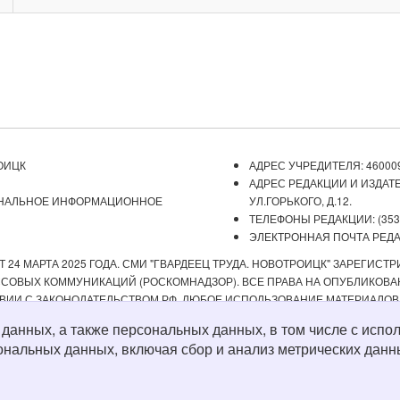
ОИЦК
АДРЕС УЧРЕДИТЕЛЯ: 460009
АДРЕС РЕДАКЦИИ И ИЗДАТЕ
ОНАЛЬНОЕ ИНФОРМАЦИОННОЕ
УЛ.ГОРЬКОГО, Д.12.
ТЕЛЕФОНЫ РЕДАКЦИИ: (3537) 
ЭЛЕКТРОННАЯ ПОЧТА РЕДАКЦ
 24 МАРТА 2025 ГОДА. СМИ "ГВАРДЕЕЦ ТРУДА. НОВОТРОИЦК" ЗАРЕГИС
ОВЫХ КОММУНИКАЦИЙ (РОСКОМНАДЗОР). ВСЕ ПРАВА НА ОПУБЛИКОВАН
ВИИ С ЗАКОНОДАТЕЛЬСТВОМ РФ. ЛЮБОЕ ИСПОЛЬЗОВАНИЕ МАТЕРИАЛОВ
ИСТОЧНИК. РЕДАКЦИЯ НЕ НЕСЕТ ОТВЕТСТВЕННОСТИ ЗА ДОСТОВЕРНОС
х данных, а также персональных данных, в том числе с ис
А СОДЕРЖАНИЕ ВЕБ-САЙТОВ, НА КОТОРЫЕ ДАНЫ ГИПЕРССЫЛКИ. ДЛЯ ДЕТЕ
ональных данных, включая сбор и анализ метрических данн