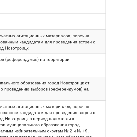
ечатных агитационных материалов, перечня
ованным кандидатам для проведения встреч с
од Новотроицк
ов (референдумов) на территории
пального образования город Новотроицк от
 по проведению выборов (референдумов) на
ечатных агитационных материалов, перечня
ованным кандидатам для проведения встреч с
д Новотроицк в период подготовки к
тов муниципального образования город
датным избирательным округам № 2 и № 19,
вета депутатов муниципального образования