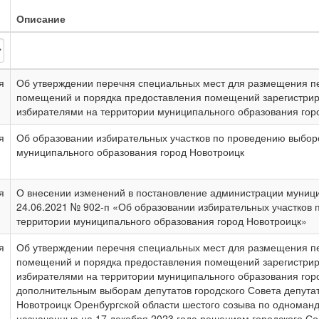
Описание
я
Об утверждении перечня специальных мест для размещения п
помещений и порядка предоставления помещений зарегистрир
избирателями на территории муниципального образования гор
я
Об образовании избирательных участков по проведению выбор
муниципального образования город Новотроицк
я
О внесении изменений в постановление администрации муници
24.06.2021 № 902-п «Об образовании избирательных участков
территории муниципального образования город Новотроицк»
я
Об утверждении перечня специальных мест для размещения п
помещений и порядка предоставления помещений зарегистрир
избирателями на территории муниципального образования горо
дополнительным выборам депутатов городского Совета депута
Новотроицк Оренбургской области шестого созыва по одноман
назначенные на 17 декабря 2023 года решением городского Со