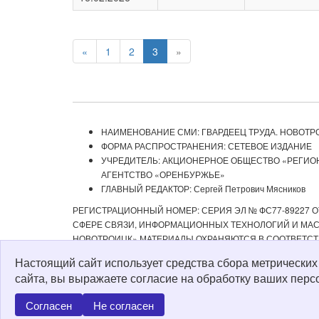
«
1
2
3
»
НАИМЕНОВАНИЕ СМИ: ГВАРДЕЕЦ ТРУДА. НОВОТР
ФОРМА РАСПРОСТРАНЕНИЯ: СЕТЕВОЕ ИЗДАНИЕ
УЧРЕДИТЕЛЬ: АКЦИОНЕРНОЕ ОБЩЕСТВО «РЕГИ
АГЕНТСТВО «ОРЕНБУРЖЬЕ»
ГЛАВНЫЙ РЕДАКТОР: Сергей Петрович Мясников
РЕГИСТРАЦИОННЫЙ НОМЕР: СЕРИЯ ЭЛ № ФС77-89227 ОТ
СФЕРЕ СВЯЗИ, ИНФОРМАЦИОННЫХ ТЕХНОЛОГИЙ И МАСС
НОВОТРОИЦК» МАТЕРИАЛЫ ОХРАНЯЮТСЯ В СООТВЕТСТ
РЕДАКЦИЕЙ С ОБЯЗАТЕЛЬНОЙ АКТИВНОЙ ССЫЛКОЙ НА 
Настоящий сайт использует средства сбора метрически
ИЗДАНИИ «ГВАРДЕЕЦ ТРУДА. НОВОТРОИЦК», А ТАКЖЕ З
сайта, вы выражаете согласие на обработку ваших перс
Политика о персональных данных
Согласен
Не согласен