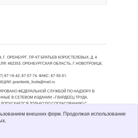
, Г. ОРЕНБУРГ, ПР-КТ БРАТЬЕВ КОРОСТЕЛЕВЫХ, Д. 4
ЛЯ: 462353, ОРЕНБУРГСКАЯ ОБЛАСТЬ, Г.НОВОТРОИЦК,
67-16-42; 67-57-74. ФАКС: 67-55-51.
ИИ: gvardeets_truda@mail.ru
ТРИРОВАНО ФЕДЕРАЛЬНОЙ СЛУЖБОЙ ПО НАДЗОРУ В
НЫЕ В СЕТЕВОМ ИЗДАНИИ «ГВАРДЕЕЦ ТРУДА.
 ДОПУСКАЕТСЯ ТОЛЬКО ПО СОГЛАСОВАНИЮ С
ТЬ РЕКЛАМНЫХ МАТЕРИАЛОВ, РАЗМЕЩЕННЫХ В СЕТЕВОМ
пользованием внешних форм. Продолжая использование
Й СТАРШЕ 16 ЛЕТ.
ых.