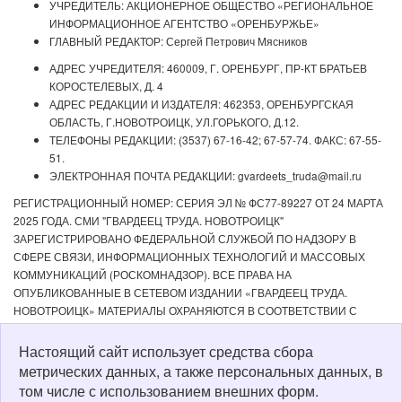
УЧРЕДИТЕЛЬ: АКЦИОНЕРНОЕ ОБЩЕСТВО «РЕГИОНАЛЬНОЕ
ИНФОРМАЦИОННОЕ АГЕНТСТВО «ОРЕНБУРЖЬЕ»
ГЛАВНЫЙ РЕДАКТОР: Сергей Петрович Мясников
АДРЕС УЧРЕДИТЕЛЯ: 460009, Г. ОРЕНБУРГ, ПР-КТ БРАТЬЕВ
КОРОСТЕЛЕВЫХ, Д. 4
АДРЕС РЕДАКЦИИ И ИЗДАТЕЛЯ: 462353, ОРЕНБУРГСКАЯ
ОБЛАСТЬ, Г.НОВОТРОИЦК, УЛ.ГОРЬКОГО, Д.12.
ТЕЛЕФОНЫ РЕДАКЦИИ: (3537) 67-16-42; 67-57-74. ФАКС: 67-55-
51.
ЭЛЕКТРОННАЯ ПОЧТА РЕДАКЦИИ: gvardeets_truda@mail.ru
РЕГИСТРАЦИОННЫЙ НОМЕР: СЕРИЯ ЭЛ № ФС77-89227 ОТ 24 МАРТА
2025 ГОДА. СМИ "ГВАРДЕЕЦ ТРУДА. НОВОТРОИЦК"
ЗАРЕГИСТРИРОВАНО ФЕДЕРАЛЬНОЙ СЛУЖБОЙ ПО НАДЗОРУ В
СФЕРЕ СВЯЗИ, ИНФОРМАЦИОННЫХ ТЕХНОЛОГИЙ И МАССОВЫХ
КОММУНИКАЦИЙ (РОСКОМНАДЗОР). ВСЕ ПРАВА НА
ОПУБЛИКОВАННЫЕ В СЕТЕВОМ ИЗДАНИИ «ГВАРДЕЕЦ ТРУДА.
НОВОТРОИЦК» МАТЕРИАЛЫ ОХРАНЯЮТСЯ В СООТВЕТСТВИИ С
ЗАКОНОДАТЕЛЬСТВОМ РФ. ЛЮБОЕ ИСПОЛЬЗОВАНИЕ МАТЕРИАЛОВ
ДОПУСКАЕТСЯ ТОЛЬКО ПО СОГЛАСОВАНИЮ С РЕДАКЦИЕЙ С
Настоящий сайт использует средства сбора
ОБЯЗАТЕЛЬНОЙ АКТИВНОЙ ССЫЛКОЙ НА ИСТОЧНИК. РЕДАКЦИЯ НЕ
метрических данных, а также персональных данных, в
НЕСЕТ ОТВЕТСТВЕННОСТИ ЗА ДОСТОВЕРНОСТЬ РЕКЛАМНЫХ
том числе с использованием внешних форм.
МАТЕРИАЛОВ, РАЗМЕЩЕННЫХ В СЕТЕВОМ ИЗДАНИИ «ГВАРДЕЕЦ