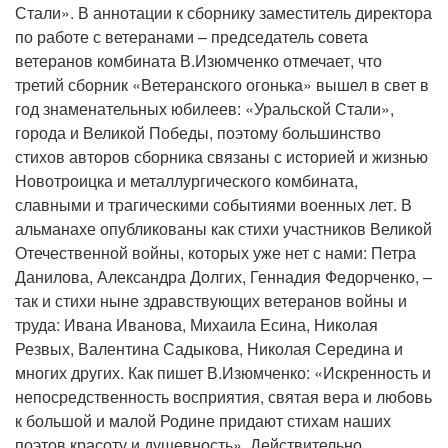
Стали». В аннотации к сборнику заместитель директора
по работе с ветеранами – председатель совета
ветеранов комбината В.Изюмченко отмечает, что
третий сборник «Ветеранского огонька» вышел в свет в
год знаменательных юбилеев: «Уральской Стали»,
города и Великой Победы, поэтому большинство
стихов авторов сборника связаны с историей и жизнью
Новотроицка и металлургического комбината,
славными и трагическими событиями военных лет. В
альманахе опубликованы как стихи участников Великой
Отечественной войны, которых уже нет с нами: Петра
Данилова, Александра Долгих, Геннадия Федорченко, –
так и стихи ныне здравствующих ветеранов войны и
труда: Ивана Иванова, Михаила Есина, Николая
Резвых, Валентина Садыкова, Николая Середина и
многих других. Как пишет В.Изюмченко: «Искренность и
непосредственность восприятия, святая вера и любовь
к большой и малой Родине придают стихам наших
поэтов красоту и душевность». Действительно,