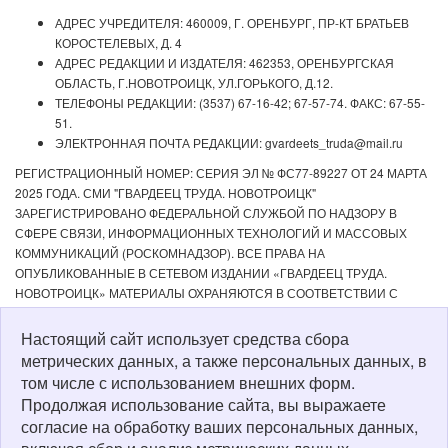
АДРЕС УЧРЕДИТЕЛЯ: 460009, Г. ОРЕНБУРГ, ПР-КТ БРАТЬЕВ
КОРОСТЕЛЕВЫХ, Д. 4
АДРЕС РЕДАКЦИИ И ИЗДАТЕЛЯ: 462353, ОРЕНБУРГСКАЯ
ОБЛАСТЬ, Г.НОВОТРОИЦК, УЛ.ГОРЬКОГО, Д.12.
ТЕЛЕФОНЫ РЕДАКЦИИ: (3537) 67-16-42; 67-57-74. ФАКС: 67-55-
51.
ЭЛЕКТРОННАЯ ПОЧТА РЕДАКЦИИ: gvardeets_truda@mail.ru
РЕГИСТРАЦИОННЫЙ НОМЕР: СЕРИЯ ЭЛ № ФС77-89227 ОТ 24 МАРТА
2025 ГОДА. СМИ "ГВАРДЕЕЦ ТРУДА. НОВОТРОИЦК"
ЗАРЕГИСТРИРОВАНО ФЕДЕРАЛЬНОЙ СЛУЖБОЙ ПО НАДЗОРУ В
СФЕРЕ СВЯЗИ, ИНФОРМАЦИОННЫХ ТЕХНОЛОГИЙ И МАССОВЫХ
КОММУНИКАЦИЙ (РОСКОМНАДЗОР). ВСЕ ПРАВА НА
ОПУБЛИКОВАННЫЕ В СЕТЕВОМ ИЗДАНИИ «ГВАРДЕЕЦ ТРУДА.
НОВОТРОИЦК» МАТЕРИАЛЫ ОХРАНЯЮТСЯ В СООТВЕТСТВИИ С
ЗАКОНОДАТЕЛЬСТВОМ РФ. ЛЮБОЕ ИСПОЛЬЗОВАНИЕ МАТЕРИАЛОВ
ДОПУСКАЕТСЯ ТОЛЬКО ПО СОГЛАСОВАНИЮ С РЕДАКЦИЕЙ С
Настоящий сайт использует средства сбора
ОБЯЗАТЕЛЬНОЙ АКТИВНОЙ ССЫЛКОЙ НА ИСТОЧНИК. РЕДАКЦИЯ НЕ
метрических данных, а также персональных данных, в
НЕСЕТ ОТВЕТСТВЕННОСТИ ЗА ДОСТОВЕРНОСТЬ РЕКЛАМНЫХ
том числе с использованием внешних форм.
МАТЕРИАЛОВ, РАЗМЕЩЕННЫХ В СЕТЕВОМ ИЗДАНИИ «ГВАРДЕЕЦ
Продолжая использование сайта, вы выражаете
ТРУДА. НОВОТРОИЦК», А ТАКЖЕ ЗА СОДЕРЖАНИЕ ВЕБ-САЙТОВ, НА
согласие на обработку ваших персональных данных,
КОТОРЫЕ ДАНЫ ГИПЕРССЫЛКИ. ДЛЯ ДЕТЕЙ СТАРШЕ 16 ЛЕТ.