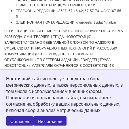
ОБЛАСТЬ, Г.НОВОТРОИЦК, УЛ.ГОРЬКОГО, Д.12.
ТЕЛЕФОНЫ РЕДАКЦИИ: (3537) 67-16-42; 67-57-74. ФАКС: 67-55-
51.
ЭЛЕКТРОННАЯ ПОЧТА РЕДАКЦИИ: gvardeets_truda@mail.ru
РЕГИСТРАЦИОННЫЙ НОМЕР: СЕРИЯ ЭЛ № ФС77-89227 ОТ 24 МАРТА
2025 ГОДА. СМИ "ГВАРДЕЕЦ ТРУДА. НОВОТРОИЦК"
ЗАРЕГИСТРИРОВАНО ФЕДЕРАЛЬНОЙ СЛУЖБОЙ ПО НАДЗОРУ В
СФЕРЕ СВЯЗИ, ИНФОРМАЦИОННЫХ ТЕХНОЛОГИЙ И МАССОВЫХ
КОММУНИКАЦИЙ (РОСКОМНАДЗОР). ВСЕ ПРАВА НА
ОПУБЛИКОВАННЫЕ В СЕТЕВОМ ИЗДАНИИ «ГВАРДЕЕЦ ТРУДА.
НОВОТРОИЦК» МАТЕРИАЛЫ ОХРАНЯЮТСЯ В СООТВЕТСТВИИ С
ЗАКОНОДАТЕЛЬСТВОМ РФ. ЛЮБОЕ ИСПОЛЬЗОВАНИЕ МАТЕРИАЛОВ
ДОПУСКАЕТСЯ ТОЛЬКО ПО СОГЛАСОВАНИЮ С РЕДАКЦИЕЙ С
Настоящий сайт использует средства сбора
ОБЯЗАТЕЛЬНОЙ АКТИВНОЙ ССЫЛКОЙ НА ИСТОЧНИК. РЕДАКЦИЯ НЕ
метрических данных, а также персональных данных, в
НЕСЕТ ОТВЕТСТВЕННОСТИ ЗА ДОСТОВЕРНОСТЬ РЕКЛАМНЫХ
том числе с использованием внешних форм.
МАТЕРИАЛОВ, РАЗМЕЩЕННЫХ В СЕТЕВОМ ИЗДАНИИ «ГВАРДЕЕЦ
Продолжая использование сайта, вы выражаете
ТРУДА. НОВОТРОИЦК», А ТАКЖЕ ЗА СОДЕРЖАНИЕ ВЕБ-САЙТОВ, НА
согласие на обработку ваших персональных данных,
КОТОРЫЕ ДАНЫ ГИПЕРССЫЛКИ. ДЛЯ ДЕТЕЙ СТАРШЕ 16 ЛЕТ.
включая сбор и анализ метрических данных.
Политика о персональных данных
Согласен
Не согласен