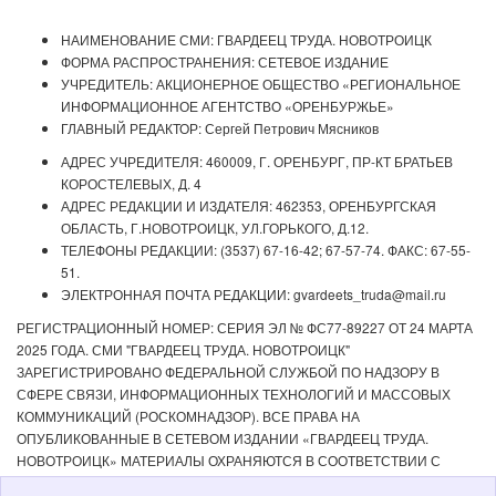
НАИМЕНОВАНИЕ СМИ: ГВАРДЕЕЦ ТРУДА. НОВОТРОИЦК
ФОРМА РАСПРОСТРАНЕНИЯ: СЕТЕВОЕ ИЗДАНИЕ
УЧРЕДИТЕЛЬ: АКЦИОНЕРНОЕ ОБЩЕСТВО «РЕГИОНАЛЬНОЕ
ИНФОРМАЦИОННОЕ АГЕНТСТВО «ОРЕНБУРЖЬЕ»
ГЛАВНЫЙ РЕДАКТОР: Сергей Петрович Мясников
АДРЕС УЧРЕДИТЕЛЯ: 460009, Г. ОРЕНБУРГ, ПР-КТ БРАТЬЕВ
КОРОСТЕЛЕВЫХ, Д. 4
АДРЕС РЕДАКЦИИ И ИЗДАТЕЛЯ: 462353, ОРЕНБУРГСКАЯ
ОБЛАСТЬ, Г.НОВОТРОИЦК, УЛ.ГОРЬКОГО, Д.12.
ТЕЛЕФОНЫ РЕДАКЦИИ: (3537) 67-16-42; 67-57-74. ФАКС: 67-55-
51.
ЭЛЕКТРОННАЯ ПОЧТА РЕДАКЦИИ: gvardeets_truda@mail.ru
РЕГИСТРАЦИОННЫЙ НОМЕР: СЕРИЯ ЭЛ № ФС77-89227 ОТ 24 МАРТА
2025 ГОДА. СМИ "ГВАРДЕЕЦ ТРУДА. НОВОТРОИЦК"
ЗАРЕГИСТРИРОВАНО ФЕДЕРАЛЬНОЙ СЛУЖБОЙ ПО НАДЗОРУ В
СФЕРЕ СВЯЗИ, ИНФОРМАЦИОННЫХ ТЕХНОЛОГИЙ И МАССОВЫХ
КОММУНИКАЦИЙ (РОСКОМНАДЗОР). ВСЕ ПРАВА НА
ОПУБЛИКОВАННЫЕ В СЕТЕВОМ ИЗДАНИИ «ГВАРДЕЕЦ ТРУДА.
НОВОТРОИЦК» МАТЕРИАЛЫ ОХРАНЯЮТСЯ В СООТВЕТСТВИИ С
ЗАКОНОДАТЕЛЬСТВОМ РФ. ЛЮБОЕ ИСПОЛЬЗОВАНИЕ МАТЕРИАЛОВ