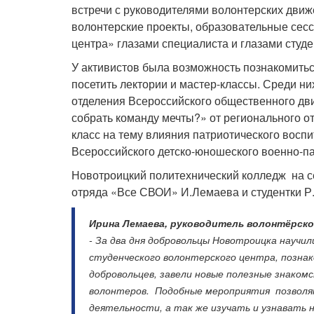
встречи с руководителями волонтерских дви
волонтерские проекты, образовательные сесс
центра» глазами специалиста и глазами студе
У активистов была возможность познакомитьс
посетить лектории и мастер-классы. Среди ни
отделения Всероссийского общественного дв
собрать команду мечты?» от регионального о
класс на тему влияния патриотического восп
Всероссийского детско-юношеского военно-п
Новотроицкий политехнический колледж на с
отряда «Все СВОИ» И.Лемаева и студентки Р.
Ирина Лемаева, руководитель волонтёрск
- За два дня добровольцы Новотроицка научи
студенческого волонтерского центра, позна
добровольцев, завели новые полезные знаком
волонтеров. Подобные мероприятия позволя
деятельности, а так же изучать и узнавать 