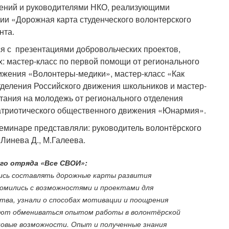
жений и руководителями НКО, реализующими
ии «Дорожная карта студенческого волонтерского
нта.
я с презентациями добровольческих проектов,
х: мастер-класс по первой помощи от регионального
ижения «Волонтеры-медики», мастер-класс «Как
тделения Российского движения школьников и мастер-
итания на молодежь от регионального отделения
атриотического общественного движения «Юнармия».
еминаре представляли: руководитель волонтёрского
Линева Д., М.Галеева.
ого отряда «Все СВОИ»:
лись составлять дорожные карты развития
комились с возможностями и проектами для
ства, узнали о способах мотивации и поощрения
ют обмениваться опытом работы в волонтёрской
новые возможности. Опыт и полученные знания