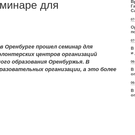
еминаре для
В
Г
С
07
О
п
07
 в Оренбурге прошел семинар для
В
и
олонтерских центров организаций
ого образования Оренбуржья. В
06
разовательных организации, а это более
В
о
06
В
о