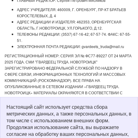
ГЛАВНЫЙ РЕДАКТОР: Сергей Петрович Мясников
АДРЕС УЧРЕДИТЕЛЯ: 460009, Г. ОРЕНБУРГ, ПР-КТ БРАТЬЕВ
КОРОСТЕЛЕВЫХ, Д. 4
АДРЕС РЕДАКЦИИ И ИЗДАТЕЛЯ: 462353, ОРЕНБУРГСКАЯ
ОБЛАСТЬ, Г.НОВОТРОИЦК, УЛ.ГОРЬКОГО, Д.12.
ТЕЛЕФОНЫ РЕДАКЦИИ: (3537) 67-16-42; 67-57-74. ФАКС: 67-55-
51.
ЭЛЕКТРОННАЯ ПОЧТА РЕДАКЦИИ: gvardeets_truda@mail.ru
РЕГИСТРАЦИОННЫЙ НОМЕР: СЕРИЯ ЭЛ № ФС77-89227 ОТ 24 МАРТА
2025 ГОДА. СМИ "ГВАРДЕЕЦ ТРУДА. НОВОТРОИЦК"
ЗАРЕГИСТРИРОВАНО ФЕДЕРАЛЬНОЙ СЛУЖБОЙ ПО НАДЗОРУ В
СФЕРЕ СВЯЗИ, ИНФОРМАЦИОННЫХ ТЕХНОЛОГИЙ И МАССОВЫХ
КОММУНИКАЦИЙ (РОСКОМНАДЗОР). ВСЕ ПРАВА НА
ОПУБЛИКОВАННЫЕ В СЕТЕВОМ ИЗДАНИИ «ГВАРДЕЕЦ ТРУДА.
НОВОТРОИЦК» МАТЕРИАЛЫ ОХРАНЯЮТСЯ В СООТВЕТСТВИИ С
ЗАКОНОДАТЕЛЬСТВОМ РФ. ЛЮБОЕ ИСПОЛЬЗОВАНИЕ МАТЕРИАЛОВ
ДОПУСКАЕТСЯ ТОЛЬКО ПО СОГЛАСОВАНИЮ С РЕДАКЦИЕЙ С
Настоящий сайт использует средства сбора
ОБЯЗАТЕЛЬНОЙ АКТИВНОЙ ССЫЛКОЙ НА ИСТОЧНИК. РЕДАКЦИЯ НЕ
метрических данных, а также персональных данных, в
НЕСЕТ ОТВЕТСТВЕННОСТИ ЗА ДОСТОВЕРНОСТЬ РЕКЛАМНЫХ
том числе с использованием внешних форм.
МАТЕРИАЛОВ, РАЗМЕЩЕННЫХ В СЕТЕВОМ ИЗДАНИИ «ГВАРДЕЕЦ
Продолжая использование сайта, вы выражаете
ТРУДА. НОВОТРОИЦК», А ТАКЖЕ ЗА СОДЕРЖАНИЕ ВЕБ-САЙТОВ, НА
согласие на обработку ваших персональных данных,
КОТОРЫЕ ДАНЫ ГИПЕРССЫЛКИ. ДЛЯ ДЕТЕЙ СТАРШЕ 16 ЛЕТ.