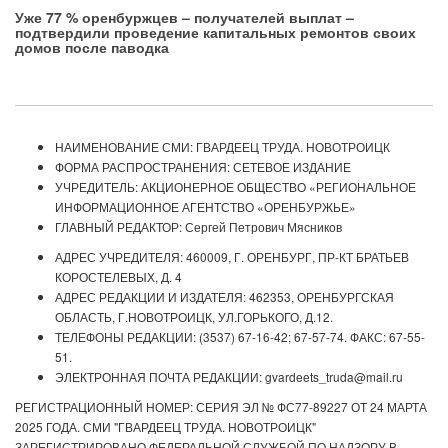
Уже 77 % оренбуржцев – получателей выплат –
подтвердили проведение капитальных ремонтов своих
домов после паводка
НАИМЕНОВАНИЕ СМИ: ГВАРДЕЕЦ ТРУДА. НОВОТРОИЦК
ФОРМА РАСПРОСТРАНЕНИЯ: СЕТЕВОЕ ИЗДАНИЕ
УЧРЕДИТЕЛЬ: АКЦИОНЕРНОЕ ОБЩЕСТВО «РЕГИОНАЛЬНОЕ
ИНФОРМАЦИОННОЕ АГЕНТСТВО «ОРЕНБУРЖЬЕ»
ГЛАВНЫЙ РЕДАКТОР: Сергей Петрович Мясников
АДРЕС УЧРЕДИТЕЛЯ: 460009, Г. ОРЕНБУРГ, ПР-КТ БРАТЬЕВ
КОРОСТЕЛЕВЫХ, Д. 4
АДРЕС РЕДАКЦИИ И ИЗДАТЕЛЯ: 462353, ОРЕНБУРГСКАЯ
ОБЛАСТЬ, Г.НОВОТРОИЦК, УЛ.ГОРЬКОГО, Д.12.
ТЕЛЕФОНЫ РЕДАКЦИИ: (3537) 67-16-42; 67-57-74. ФАКС: 67-55-
51.
ЭЛЕКТРОННАЯ ПОЧТА РЕДАКЦИИ: gvardeets_truda@mail.ru
РЕГИСТРАЦИОННЫЙ НОМЕР: СЕРИЯ ЭЛ № ФС77-89227 ОТ 24 МАРТА
2025 ГОДА. СМИ "ГВАРДЕЕЦ ТРУДА. НОВОТРОИЦК"
ЗАРЕГИСТРИРОВАНО ФЕДЕРАЛЬНОЙ СЛУЖБОЙ ПО НАДЗОРУ В