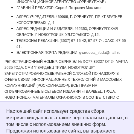
ИНФОРМАЦИОННОЕ АГЕНТСТВО «ОРЕНБУРЖЬЕ»
ГЛАВНЫЙ РЕДАКТОР: Сергей Петрович Мясников
АДРЕС УЧРЕДИТЕЛЯ: 460009, Г. ОРЕНБУРГ, ПР-КТ БРАТЬЕВ
КОРОСТЕЛЕВЫХ, Д. 4
АДРЕС РЕДАКЦИИ И ИЗДАТЕЛЯ: 462353, ОРЕНБУРГСКАЯ
ОБЛАСТЬ, Г.НОВОТРОИЦК, УЛ.ГОРЬКОГО, Д.12.
ТЕЛЕФОНЫ РЕДАКЦИИ: (3537) 67-16-42; 67-57-74. ФАКС: 67-55-
51.
ЭЛЕКТРОННАЯ ПОЧТА РЕДАКЦИИ: gvardeets_truda@mail.ru
РЕГИСТРАЦИОННЫЙ НОМЕР: СЕРИЯ ЭЛ № ФС77-89227 ОТ 24 МАРТА
2025 ГОДА. СМИ "ГВАРДЕЕЦ ТРУДА. НОВОТРОИЦК"
ЗАРЕГИСТРИРОВАНО ФЕДЕРАЛЬНОЙ СЛУЖБОЙ ПО НАДЗОРУ В
СФЕРЕ СВЯЗИ, ИНФОРМАЦИОННЫХ ТЕХНОЛОГИЙ И МАССОВЫХ
КОММУНИКАЦИЙ (РОСКОМНАДЗОР). ВСЕ ПРАВА НА
ОПУБЛИКОВАННЫЕ В СЕТЕВОМ ИЗДАНИИ «ГВАРДЕЕЦ ТРУДА.
НОВОТРОИЦК» МАТЕРИАЛЫ ОХРАНЯЮТСЯ В СООТВЕТСТВИИ С
ЗАКОНОДАТЕЛЬСТВОМ РФ. ЛЮБОЕ ИСПОЛЬЗОВАНИЕ МАТЕРИАЛОВ
ДОПУСКАЕТСЯ ТОЛЬКО ПО СОГЛАСОВАНИЮ С РЕДАКЦИЕЙ С
Настоящий сайт использует средства сбора
ОБЯЗАТЕЛЬНОЙ АКТИВНОЙ ССЫЛКОЙ НА ИСТОЧНИК. РЕДАКЦИЯ НЕ
метрических данных, а также персональных данных, в
НЕСЕТ ОТВЕТСТВЕННОСТИ ЗА ДОСТОВЕРНОСТЬ РЕКЛАМНЫХ
том числе с использованием внешних форм.
МАТЕРИАЛОВ, РАЗМЕЩЕННЫХ В СЕТЕВОМ ИЗДАНИИ «ГВАРДЕЕЦ
Продолжая использование сайта, вы выражаете
ТРУДА. НОВОТРОИЦК», А ТАКЖЕ ЗА СОДЕРЖАНИЕ ВЕБ-САЙТОВ, НА