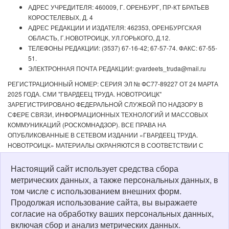
АДРЕС УЧРЕДИТЕЛЯ: 460009, Г. ОРЕНБУРГ, ПР-КТ БРАТЬЕВ
КОРОСТЕЛЕВЫХ, Д. 4
АДРЕС РЕДАКЦИИ И ИЗДАТЕЛЯ: 462353, ОРЕНБУРГСКАЯ
ОБЛАСТЬ, Г.НОВОТРОИЦК, УЛ.ГОРЬКОГО, Д.12.
ТЕЛЕФОНЫ РЕДАКЦИИ: (3537) 67-16-42; 67-57-74. ФАКС: 67-55-
51.
ЭЛЕКТРОННАЯ ПОЧТА РЕДАКЦИИ: gvardeets_truda@mail.ru
РЕГИСТРАЦИОННЫЙ НОМЕР: СЕРИЯ ЭЛ № ФС77-89227 ОТ 24 МАРТА
2025 ГОДА. СМИ "ГВАРДЕЕЦ ТРУДА. НОВОТРОИЦК"
ЗАРЕГИСТРИРОВАНО ФЕДЕРАЛЬНОЙ СЛУЖБОЙ ПО НАДЗОРУ В
СФЕРЕ СВЯЗИ, ИНФОРМАЦИОННЫХ ТЕХНОЛОГИЙ И МАССОВЫХ
КОММУНИКАЦИЙ (РОСКОМНАДЗОР). ВСЕ ПРАВА НА
ОПУБЛИКОВАННЫЕ В СЕТЕВОМ ИЗДАНИИ «ГВАРДЕЕЦ ТРУДА.
НОВОТРОИЦК» МАТЕРИАЛЫ ОХРАНЯЮТСЯ В СООТВЕТСТВИИ С
ЗАКОНОДАТЕЛЬСТВОМ РФ. ЛЮБОЕ ИСПОЛЬЗОВАНИЕ МАТЕРИАЛОВ
ДОПУСКАЕТСЯ ТОЛЬКО ПО СОГЛАСОВАНИЮ С РЕДАКЦИЕЙ С
Настоящий сайт использует средства сбора
ОБЯЗАТЕЛЬНОЙ АКТИВНОЙ ССЫЛКОЙ НА ИСТОЧНИК. РЕДАКЦИЯ НЕ
метрических данных, а также персональных данных, в
НЕСЕТ ОТВЕТСТВЕННОСТИ ЗА ДОСТОВЕРНОСТЬ РЕКЛАМНЫХ
том числе с использованием внешних форм.
МАТЕРИАЛОВ, РАЗМЕЩЕННЫХ В СЕТЕВОМ ИЗДАНИИ «ГВАРДЕЕЦ
Продолжая использование сайта, вы выражаете
ТРУДА. НОВОТРОИЦК», А ТАКЖЕ ЗА СОДЕРЖАНИЕ ВЕБ-САЙТОВ, НА
согласие на обработку ваших персональных данных,
КОТОРЫЕ ДАНЫ ГИПЕРССЫЛКИ. ДЛЯ ДЕТЕЙ СТАРШЕ 16 ЛЕТ.
включая сбор и анализ метрических данных.