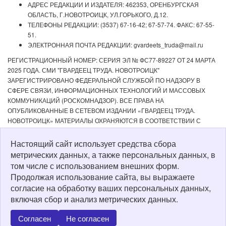
АДРЕС РЕДАКЦИИ И ИЗДАТЕЛЯ: 462353, ОРЕНБУРГСКАЯ
ОБЛАСТЬ, Г.НОВОТРОИЦК, УЛ.ГОРЬКОГО, Д.12.
ТЕЛЕФОНЫ РЕДАКЦИИ: (3537) 67-16-42; 67-57-74. ФАКС: 67-55-
51.
ЭЛЕКТРОННАЯ ПОЧТА РЕДАКЦИИ: gvardeets_truda@mail.ru
РЕГИСТРАЦИОННЫЙ НОМЕР: СЕРИЯ ЭЛ № ФС77-89227 ОТ 24 МАРТА
2025 ГОДА. СМИ "ГВАРДЕЕЦ ТРУДА. НОВОТРОИЦК"
ЗАРЕГИСТРИРОВАНО ФЕДЕРАЛЬНОЙ СЛУЖБОЙ ПО НАДЗОРУ В
СФЕРЕ СВЯЗИ, ИНФОРМАЦИОННЫХ ТЕХНОЛОГИЙ И МАССОВЫХ
КОММУНИКАЦИЙ (РОСКОМНАДЗОР). ВСЕ ПРАВА НА
ОПУБЛИКОВАННЫЕ В СЕТЕВОМ ИЗДАНИИ «ГВАРДЕЕЦ ТРУДА.
НОВОТРОИЦК» МАТЕРИАЛЫ ОХРАНЯЮТСЯ В СООТВЕТСТВИИ С
ЗАКОНОДАТЕЛЬСТВОМ РФ. ЛЮБОЕ ИСПОЛЬЗОВАНИЕ МАТЕРИАЛОВ
ДОПУСКАЕТСЯ ТОЛЬКО ПО СОГЛАСОВАНИЮ С РЕДАКЦИЕЙ С
Настоящий сайт использует средства сбора
ОБЯЗАТЕЛЬНОЙ АКТИВНОЙ ССЫЛКОЙ НА ИСТОЧНИК. РЕДАКЦИЯ НЕ
метрических данных, а также персональных данных, в
НЕСЕТ ОТВЕТСТВЕННОСТИ ЗА ДОСТОВЕРНОСТЬ РЕКЛАМНЫХ
том числе с использованием внешних форм.
МАТЕРИАЛОВ, РАЗМЕЩЕННЫХ В СЕТЕВОМ ИЗДАНИИ «ГВАРДЕЕЦ
Продолжая использование сайта, вы выражаете
ТРУДА. НОВОТРОИЦК», А ТАКЖЕ ЗА СОДЕРЖАНИЕ ВЕБ-САЙТОВ, НА
согласие на обработку ваших персональных данных,
КОТОРЫЕ ДАНЫ ГИПЕРССЫЛКИ. ДЛЯ ДЕТЕЙ СТАРШЕ 16 ЛЕТ.
включая сбор и анализ метрических данных.
Политика о персональных данных
Согласен
Не согласен