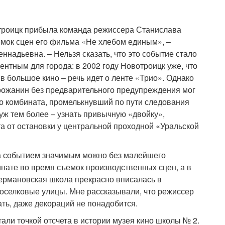
отроицк прибыла команда режиссера Станислава
емок сцен его фильма «Не хлебом единым», –
ннадьевна. – Нельзя сказать, что это событие стало
нтным для города: в 2002 году Новотроицк уже, что
в большое кино – речь идет о ленте «Трио». Однако
рожанин без предварительного предупреждения мог
го комбината, промелькнувший по пути следования
 уж тем более – узнать привычную «двойку»,
а от остановки у центральной проходной «Уральской
на событием значимым можно без малейшего
нате во время съемок производственных сцен, а в
кермановская школа прекрасно вписалась в
поселковые улицы. Мне рассказывали, что режиссер
ать, даже декораций не понадобится.
али точкой отсчета в истории музея кино школы № 2.