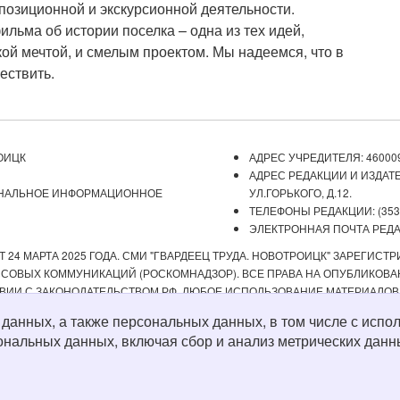
спозиционной и экскурсионной деятельности.
льма об истории поселка – одна из тех идей,
ой мечтой, и смелым проектом. Мы надеемся, что в
ествить.
ОИЦК
АДРЕС УЧРЕДИТЕЛЯ: 460009
АДРЕС РЕДАКЦИИ И ИЗДАТЕ
ОНАЛЬНОЕ ИНФОРМАЦИОННОЕ
УЛ.ГОРЬКОГО, Д.12.
ТЕЛЕФОНЫ РЕДАКЦИИ: (3537) 
ЭЛЕКТРОННАЯ ПОЧТА РЕДАКЦ
 24 МАРТА 2025 ГОДА. СМИ "ГВАРДЕЕЦ ТРУДА. НОВОТРОИЦК" ЗАРЕГИС
ОВЫХ КОММУНИКАЦИЙ (РОСКОМНАДЗОР). ВСЕ ПРАВА НА ОПУБЛИКОВАН
ВИИ С ЗАКОНОДАТЕЛЬСТВОМ РФ. ЛЮБОЕ ИСПОЛЬЗОВАНИЕ МАТЕРИАЛОВ
ИСТОЧНИК. РЕДАКЦИЯ НЕ НЕСЕТ ОТВЕТСТВЕННОСТИ ЗА ДОСТОВЕРНОС
х данных, а также персональных данных, в том числе с ис
А СОДЕРЖАНИЕ ВЕБ-САЙТОВ, НА КОТОРЫЕ ДАНЫ ГИПЕРССЫЛКИ. ДЛЯ ДЕТЕ
ональных данных, включая сбор и анализ метрических данн