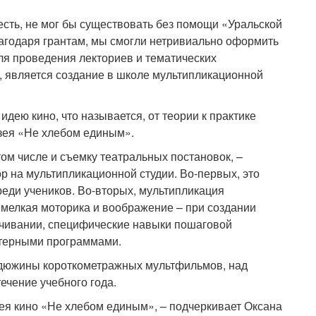
 есть, не мог бы существовать без помощи «Уральской
лагодаря грантам, мы смогли нетривиально оформить
ля проведения лекториев и тематических
, является создание в школе мультипликационной
идею кино, что называется, от теории к практике
узея «Не хлебом единым».
ом числе и съемку театральных постановок, –
ор на мультипликационной студии. Во-первых, это
еди учеников. Во-вторых, мультипликация
 мелкая моторика и воображение – при создании
учивании, специфические навыки пошаговой
терными программами.
 дюжины короткометражных мультфильмов, над
ечение учебного года.
ея кино «Не хлебом единым», – подчеркивает Оксана