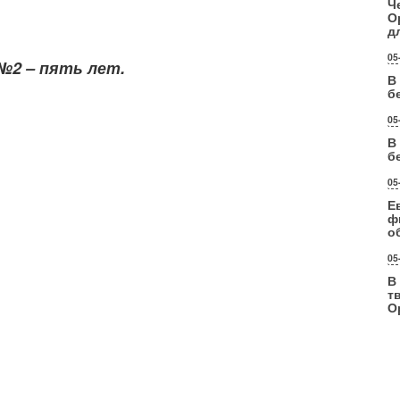
Ч
О
д
05
№2 – пять лет.
В
б
05
В
б
05
Е
ф
о
05
В
т
О