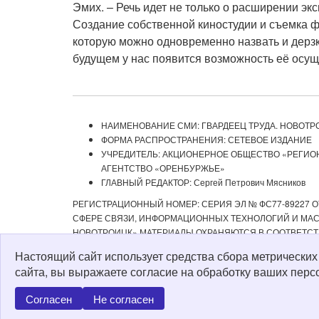
Эмих. – Речь идет не только о расширении эк
Создание собственной киностудии и съемка фи
которую можно одновременно назвать и дерзк
будущем у нас появится возможность её осущ
НАИМЕНОВАНИЕ СМИ: ГВАРДЕЕЦ ТРУДА. НОВОТР
ФОРМА РАСПРОСТРАНЕНИЯ: СЕТЕВОЕ ИЗДАНИЕ
УЧРЕДИТЕЛЬ: АКЦИОНЕРНОЕ ОБЩЕСТВО «РЕГИ
АГЕНТСТВО «ОРЕНБУРЖЬЕ»
ГЛАВНЫЙ РЕДАКТОР: Сергей Петрович Мясников
РЕГИСТРАЦИОННЫЙ НОМЕР: СЕРИЯ ЭЛ № ФС77-89227 ОТ
СФЕРЕ СВЯЗИ, ИНФОРМАЦИОННЫХ ТЕХНОЛОГИЙ И МАСС
НОВОТРОИЦК» МАТЕРИАЛЫ ОХРАНЯЮТСЯ В СООТВЕТСТ
РЕДАКЦИЕЙ С ОБЯЗАТЕЛЬНОЙ АКТИВНОЙ ССЫЛКОЙ НА 
Настоящий сайт использует средства сбора метрически
ИЗДАНИИ «ГВАРДЕЕЦ ТРУДА. НОВОТРОИЦК», А ТАКЖЕ З
сайта, вы выражаете согласие на обработку ваших перс
Политика о персональных данных
Согласен
Не согласен