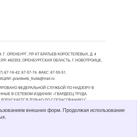
, Г. ОРЕНБУРГ, ПР-КТ БРАТЬЕВ КОРОСТЕЛЕВЫХ, Д. 4
ЛЯ: 462353, ОРЕНБУРГСКАЯ ОБЛАСТЬ, Г.НОВОТРОИЦК,
67-16-42; 67-57-74. ФАКС: 67-55-51.
ИИ: gvardeets_truda@mail.ru
ТРИРОВАНО ФЕДЕРАЛЬНОЙ СЛУЖБОЙ ПО НАДЗОРУ В
НЫЕ В СЕТЕВОМ ИЗДАНИИ «ГВАРДЕЕЦ ТРУДА.
 ДОПУСКАЕТСЯ ТОЛЬКО ПО СОГЛАСОВАНИЮ С
ТЬ РЕКЛАМНЫХ МАТЕРИАЛОВ, РАЗМЕЩЕННЫХ В СЕТЕВОМ
пользованием внешних форм. Продолжая использование
Й СТАРШЕ 16 ЛЕТ.
ых.