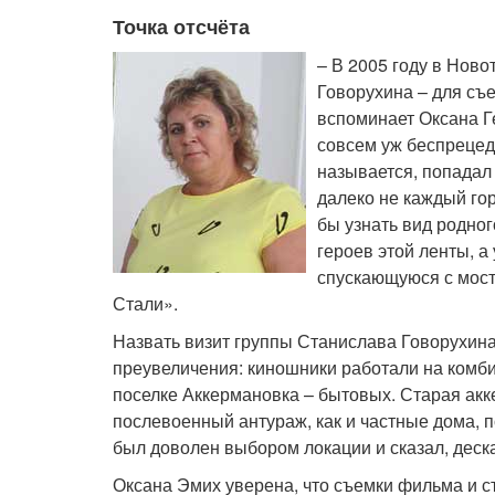
Точка отсчёта
– В 2005 году в Нов
Говорухина – для съ
вспоминает Оксана Ге
совсем уж беспрецеде
называется, попадал 
далеко не каждый го
бы узнать вид родно
героев этой ленты, а
спускающуюся с мост
Стали».
Назвать визит группы Станислава Говорухи
преувеличения: киношники работали на комби
поселке Аккермановка – бытовых. Старая ак
послевоенный антураж, как и частные дома, 
был доволен выбором локации и сказал, деск
Оксана Эмих уверена, что съемки фильма и ст