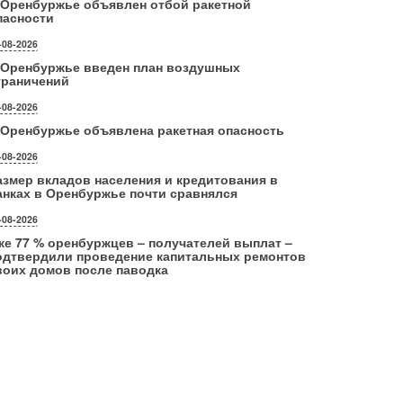
 Оренбуржье объявлен отбой ракетной
пасности
-08-2026
 Оренбуржье введен план воздушных
граничений
-08-2026
 Оренбуржье объявлена ракетная опасность
-08-2026
азмер вкладов населения и кредитования в
анках в Оренбуржье почти сравнялся
-08-2026
же 77 % оренбуржцев – получателей выплат –
одтвердили проведение капитальных ремонтов
воих домов после паводка