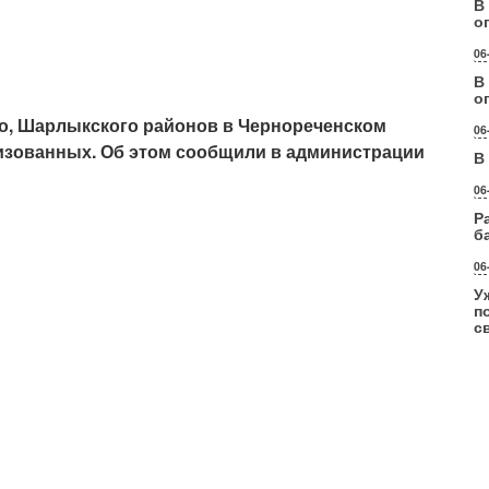
В
о
06
В
о
о, Шарлыкского районов в Чернореченском
06
изованных. Об этом сообщили в администрации
В
06
Р
б
06
У
п
с