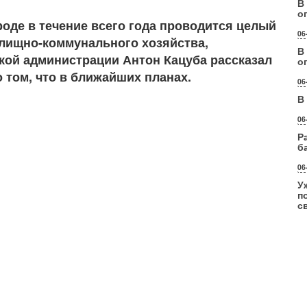
В
о
оде в течение всего года проводится целый
06
илищно-коммунального хозяйства,
В
ской администрации Антон Кацуба рассказал
о
о том, что в ближайших планах.
06
В
06
Р
б
06
У
п
с