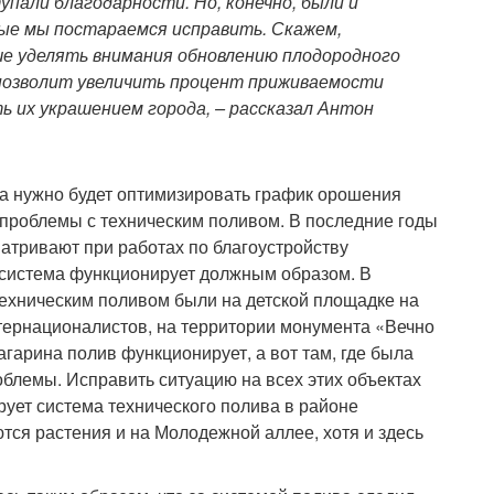
упали благодарности. Но, конечно, были и
ые мы постараемся исправить. Скажем,
е уделять внимания обновлению плодородного
 позволит увеличить процент приживаемости
ь их украшением города, – рассказал Антон
да нужно будет оптимизировать график орошения
проблемы с техническим поливом. В последние годы
атривают при работах по благоустройству
 система функционирует должным образом. В
техническим поливом были на детской площадке на
тернационалистов, на территории монумента «Вечно
гарина полив функционирует, а вот там, где была
блемы. Исправить ситуацию на всех этих объектах
ует система технического полива в районе
ся растения и на Молодежной аллее, хотя и здесь