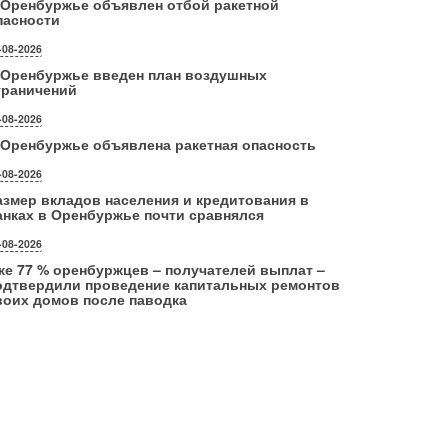
 Оренбуржье объявлен отбой ракетной
пасности
-08-2026
 Оренбуржье введен план воздушных
граничений
-08-2026
 Оренбуржье объявлена ракетная опасность
-08-2026
азмер вкладов населения и кредитования в
анках в Оренбуржье почти сравнялся
-08-2026
же 77 % оренбуржцев – получателей выплат –
одтвердили проведение капитальных ремонтов
воих домов после паводка