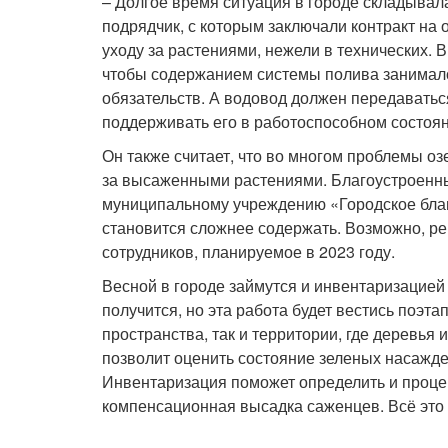
– Долгое время ситуация в городе складывала
подрядчик, с которым заключали контракт на о
уходу за растениями, нежели в технических. В
чтобы содержанием системы полива занимало
обязательств. А водовод должен передавать
поддерживать его в работоспособном состояни
Он также считает, что во многом проблемы о
за высаженными растениями. Благоустроенны
муниципальному учреждению «Городское благ
становится сложнее содержать. Возможно, р
сотрудников, планируемое в 2023 году.
Весной в городе займутся и инвентаризацией 
получится, но эта работа будет вестись поэ
пространства, так и территории, где деревья
позволит оценить состояние зеленых насажде
Инвентаризация поможет определить и проце
компенсационная высадка саженцев. Всё это 