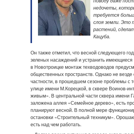
поводу даже пост
недочеты, котор
требуется больш
слоя земли. Это
растений, сделат
Кацуба.
Он также отметил, что весной следующего го
зеленых насаждений и устранить имеющиеся 
в Новотроицке монтаж техводоводов предусм
общественных пространств. Однако не везде
частности, в прошедшем сезоне проблемы с 
улице имени М.Корецкой, в сквере Воинов-ин
живым». В центральной части сквера имени Га
заложена аллея «Семейное дерево», есть про
планируют весной. В полной мере функционир
остановки «Строительный техникум». Орошают
есть над чем работать.