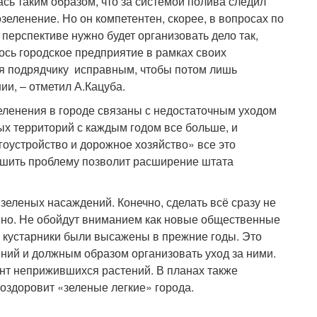
сь таким образом, что за системой полива следил
зеленение. Но он компетентен, скорее, в вопросах по
 перспективе нужно будет организовать дело так,
сь городское предприятие в рамках своих
ся подрядчику исправным, чтобы потом лишь
и, – отметил А.Кацуба.
зеленения в городе связаны с недостаточным уходом
х территорий с каждым годом все больше, и
оустройство и дорожное хозяйство» все это
ешить проблему позволит расширение штата
зеленых насаждений. Конечно, сделать всё сразу не
тапно. Не обойдут вниманием как новые общественные
 и кустарники были высажены в прежние годы. Это
ний и должным образом организовать уход за ними.
нт неприжившихся растений. В планах также
оздоровит «зеленые легкие» города.