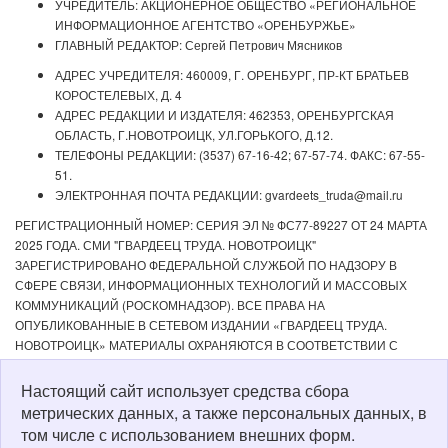
УЧРЕДИТЕЛЬ: АКЦИОНЕРНОЕ ОБЩЕСТВО «РЕГИОНАЛЬНОЕ
ИНФОРМАЦИОННОЕ АГЕНТСТВО «ОРЕНБУРЖЬЕ»
ГЛАВНЫЙ РЕДАКТОР: Сергей Петрович Мясников
АДРЕС УЧРЕДИТЕЛЯ: 460009, Г. ОРЕНБУРГ, ПР-КТ БРАТЬЕВ
КОРОСТЕЛЕВЫХ, Д. 4
АДРЕС РЕДАКЦИИ И ИЗДАТЕЛЯ: 462353, ОРЕНБУРГСКАЯ
ОБЛАСТЬ, Г.НОВОТРОИЦК, УЛ.ГОРЬКОГО, Д.12.
ТЕЛЕФОНЫ РЕДАКЦИИ: (3537) 67-16-42; 67-57-74. ФАКС: 67-55-
51.
ЭЛЕКТРОННАЯ ПОЧТА РЕДАКЦИИ: gvardeets_truda@mail.ru
РЕГИСТРАЦИОННЫЙ НОМЕР: СЕРИЯ ЭЛ № ФС77-89227 ОТ 24 МАРТА
2025 ГОДА. СМИ "ГВАРДЕЕЦ ТРУДА. НОВОТРОИЦК"
ЗАРЕГИСТРИРОВАНО ФЕДЕРАЛЬНОЙ СЛУЖБОЙ ПО НАДЗОРУ В
СФЕРЕ СВЯЗИ, ИНФОРМАЦИОННЫХ ТЕХНОЛОГИЙ И МАССОВЫХ
КОММУНИКАЦИЙ (РОСКОМНАДЗОР). ВСЕ ПРАВА НА
ОПУБЛИКОВАННЫЕ В СЕТЕВОМ ИЗДАНИИ «ГВАРДЕЕЦ ТРУДА.
НОВОТРОИЦК» МАТЕРИАЛЫ ОХРАНЯЮТСЯ В СООТВЕТСТВИИ С
ЗАКОНОДАТЕЛЬСТВОМ РФ. ЛЮБОЕ ИСПОЛЬЗОВАНИЕ МАТЕРИАЛОВ
ДОПУСКАЕТСЯ ТОЛЬКО ПО СОГЛАСОВАНИЮ С РЕДАКЦИЕЙ С
Настоящий сайт использует средства сбора
ОБЯЗАТЕЛЬНОЙ АКТИВНОЙ ССЫЛКОЙ НА ИСТОЧНИК. РЕДАКЦИЯ НЕ
метрических данных, а также персональных данных, в
НЕСЕТ ОТВЕТСТВЕННОСТИ ЗА ДОСТОВЕРНОСТЬ РЕКЛАМНЫХ
том числе с использованием внешних форм.
МАТЕРИАЛОВ, РАЗМЕЩЕННЫХ В СЕТЕВОМ ИЗДАНИИ «ГВАРДЕЕЦ