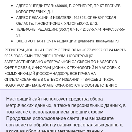
АДРЕС УЧРЕДИТЕЛЯ: 460009, Г. ОРЕНБУРГ, ПР-КТ БРАТЬЕВ
КОРОСТЕЛЕВЫХ, Д. 4
АДРЕС РЕДАКЦИИ И ИЗДАТЕЛЯ: 462353, ОРЕНБУРГСКАЯ
ОБЛАСТЬ, Г.НОВОТРОИЦК, УЛ.ГОРЬКОГО, Д.12.
ТЕЛЕФОНЫ РЕДАКЦИИ: (3537) 67-16-42; 67-57-74. ФАКС: 67-55-
51.
ЭЛЕКТРОННАЯ ПОЧТА РЕДАКЦИИ: gvardeets_truda@mail.ru
РЕГИСТРАЦИОННЫЙ НОМЕР: СЕРИЯ ЭЛ № ФС77-89227 ОТ 24 МАРТА
2025 ГОДА. СМИ "ГВАРДЕЕЦ ТРУДА. НОВОТРОИЦК"
ЗАРЕГИСТРИРОВАНО ФЕДЕРАЛЬНОЙ СЛУЖБОЙ ПО НАДЗОРУ В
СФЕРЕ СВЯЗИ, ИНФОРМАЦИОННЫХ ТЕХНОЛОГИЙ И МАССОВЫХ
КОММУНИКАЦИЙ (РОСКОМНАДЗОР). ВСЕ ПРАВА НА
ОПУБЛИКОВАННЫЕ В СЕТЕВОМ ИЗДАНИИ «ГВАРДЕЕЦ ТРУДА.
НОВОТРОИЦК» МАТЕРИАЛЫ ОХРАНЯЮТСЯ В СООТВЕТСТВИИ С
ЗАКОНОДАТЕЛЬСТВОМ РФ. ЛЮБОЕ ИСПОЛЬЗОВАНИЕ МАТЕРИАЛОВ
ДОПУСКАЕТСЯ ТОЛЬКО ПО СОГЛАСОВАНИЮ С РЕДАКЦИЕЙ С
Настоящий сайт использует средства сбора
ОБЯЗАТЕЛЬНОЙ АКТИВНОЙ ССЫЛКОЙ НА ИСТОЧНИК. РЕДАКЦИЯ НЕ
метрических данных, а также персональных данных, в
НЕСЕТ ОТВЕТСТВЕННОСТИ ЗА ДОСТОВЕРНОСТЬ РЕКЛАМНЫХ
том числе с использованием внешних форм.
МАТЕРИАЛОВ, РАЗМЕЩЕННЫХ В СЕТЕВОМ ИЗДАНИИ «ГВАРДЕЕЦ
Продолжая использование сайта, вы выражаете
ТРУДА. НОВОТРОИЦК», А ТАКЖЕ ЗА СОДЕРЖАНИЕ ВЕБ-САЙТОВ, НА
согласие на обработку ваших персональных данных,
КОТОРЫЕ ДАНЫ ГИПЕРССЫЛКИ. ДЛЯ ДЕТЕЙ СТАРШЕ 16 ЛЕТ.
включая сбор и анализ метрических данных.