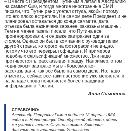
– Вместе с Президентом Путиным я летал в Австралию
на саммит G20, и тогда многие иностранные СМИ
писали, что Путин рано улетел оттуда, якобы потому,
что его плохо встретили. На самом деле Президент и не
планировал оставаться до конца саммита, дата
отъезда была назначена заранее, заказаны машины.
Тем не менее газеты писали, что Путина все
проигнорировали, и он даже завтракает один за
столом. Однако он был в компании с руководителем
другой страны, которого на фотографии не видно,
потому что его перекрыл официант. И примеров
подобных фальсификаций множество. Лжи надо
противостоять, рассказывая правду. Например, о том
«одиноком» завтраке мы в «Комсомолке»
рассказывали, как все было на самом деле. Но, надо
отметить, сейчас все-таки настроение уже меняется, и
на западе снова появляется более правдивая
информация о России.
Анна Симонова.
СПРАВОЧНО:
Александр Петрович Гамов родился 12 апреля 1954
года в г. Новотроицке Оренбургской области, здесь
же учился в школе. Служил в армии. Закончил
факультет журналистики Уральского