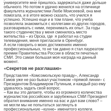
университете мне пришлось задержаться даже дольше
обычного. Но потом я удачно женился на отличнице
факультета журналистики Любе Моисеевой, она мне
помогала, и в итоге можно сказать, что учился я
успешно. Успешно еще и в том плане, что учеба
позволяла знакомиться с коллегами из других городов,
разговаривать с ними, перенимать их опыт. За годы
такого студенчества у меня сменилось место
жительства – из Орска, где я работал на студии
телевидения, меня пригласили в Оренбург.
А если говорить о моих достижениях именно
профессиональных, то не так давно я стал лауреатом
премии Правительства России в области печатных
СМИ. Это самая большая моя награда на данный
момент.
«Секретов не разглашаю»
Представляя «Комсомольскую правду», Александр
Гамов уже не раз бывал участником «прямой линии» с
Президентом Владимиром Путиным, и каждый раз ему
удавалось задать свой вопрос.
– Как вы это делаете, чтобы из огромного количества
журналистов российских и зарубежных СМИ Президент
обратил внимание именно на вас и дал вам слово? –
не могли мы не попытаться заглянуть в
профессиональную «кухню» именитого коллеги.