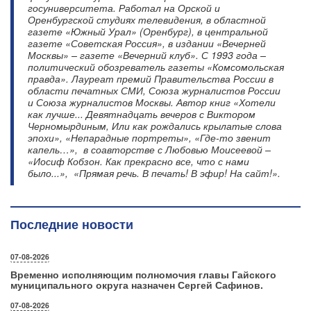
госуниверситета. Работал на Орской и
Оренбургской студиях телевидения, в областной
газете «Южный Урал» (Оренбург), в центральной
газете «Советская Россия», в издании «Вечерней
Москвы» – газете «Вечерний клуб». С 1993 года –
политический обозреватель газеты «Комсомольская
правда». Лауреат премий Правительства России в
области печатных СМИ, Союза журналистов России
и Союза журналистов Москвы. Автор книг «Хотели
как лучше... Девятнадцать вечеров с Виктором
Черномырдиным, Или как рождались крылатые слова
эпохи», «Непарадные портреты», «Где-то звенит
капель…», в соавторстве с Любовью Моисеевой –
«Иосиф Кобзон. Как прекрасно все, что с нами
было...», «Прямая речь. В печать! В эфир! На сайт!».
Последние новости
07-08-2026
Временно исполняющим полномочия главы Гайского
муниципального округа назначен Сергей Сафинов.
07-08-2026