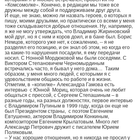
«Комсомолке». Конечно, в редакции мы тоже все
дружны между собой и поддерживаем друг друга.
И еще, не знаю, можно ли назвать героев, о которых я
пишу, моими друзьями, но практически со всеми у меня
тоже складываются добрые отношения. Ну, например,
я же не могу утверждать, что Владимир Жириновский
мой друг, но я с ним и коров доил, и в бане был. Борис
Немцов, которого уже нет, к сожалению, -- я не
разделял его позицию, и он знал об этом, но когда его
за какие-то нарушения посадили, я ему передачи
носил. С Нонной Мордюковой мы были соседями. С
Виктором Степановичем Черномырдиным
встречались часто, я бывал у него дома… Таким
образом, у меня много людей, с которыми я с
удовольствием общаюсь по работе и в жизни.
Отметим, в «копилке» Александра Гамова есть
интервью с Юнной Мориц, которая очень не любит
общаться с прессой, с Сергеем Степашиным – в
разные годы, на разных должностях, первое интервью
с Владимиром Путиным в 1999 году, когда он еще не
был Президентом страны, с поэтом Евгением
Евтушенко, актером Владимиром Конкиным,
композитором Евгением Крылатовым. Много лет
Александр Петрович дружит с писателем Юрием
Поляковым.
– У нас хорошие отношения, но я никогда не просил у