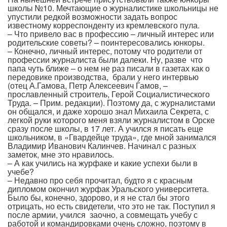
школы №10. Мечтающие о журналистике школьницы не
упустили редкой возможности задать вопрос
известному корреспонденту из кремлевского пула.
– Что привело вас в профессию – личный интерес или
родительские советы? – поинтересовались юнкоры.
– Конечно, личный интерес, потому что родители от
профессии журналиста были далеки. Ну, разве что
папа чуть ближе – о нем не раз писали в газетах как о
передовике производства, брали у него интервью
(отец А.Гамова, Петр Алексеевич Гамов, –
прославленный строитель, Герой Социалистического
Труда. – Прим. редакции). Поэтому да, с журналистами
он общался, и даже хорошо знал Михаила Секрета, с
легкой руки которого меня взяли журналистом в Орске
сразу после школы, в 17 лет. А учился я писать еще
школьником, в «Гвардейце труда», где мной занимался
Владимир Иванович Калинчев. Начинал с разных
заметок, мне это нравилось.
– А как учились на журфаке и какие успехи были в
учебе?
– Недавно про себя прочитал, будто я с красным
дипломом окончил журфак Уральского университета.
Было бы, конечно, здорово, и я не стал бы этого
отрицать, но есть свидетели, что это не так. Поступил я
после армии, учился заочно, а совмещать учебу с
работой и командировками очень сложно, поэтому в