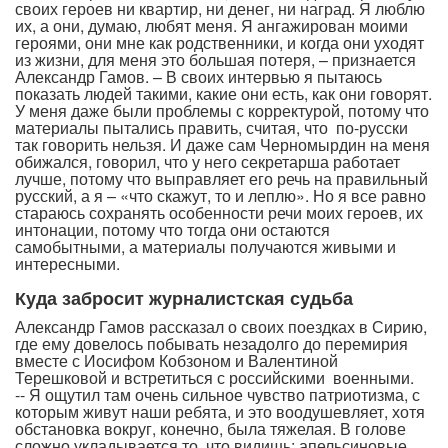
своих героев ни квартир, ни денег, ни наград. Я люблю
их, а они, думаю, любят меня. Я ангажирован моими
героями, они мне как родственники, и когда они уходят
из жизни, для меня это большая потеря, – признается
Александр Гамов. – В своих интервью я пытаюсь
показать людей такими, какие они есть, как они говорят.
У меня даже были проблемы с корректурой, потому что
материалы пытались править, считая, что по-русски
так говорить нельзя. И даже сам Черномырдин на меня
обижался, говорил, что у него секретарша работает
лучше, потому что выправляет его речь на правильный
русский, а я – «что скажут, то и леплю». Но я все равно
стараюсь сохранять особенности речи моих героев, их
интонации, потому что тогда они остаются
самобытными, а материалы получаются живыми и
интересными.
Куда забросит журналистская судьба
Александр Гамов рассказал о своих поездках в Сирию,
где ему довелось побывать незадолго до перемирия
вместе с Иосифом Кобзоном и Валентиной
Терешковой и встретиться с российскими военными.
-- Я ощутил там очень сильное чувство патриотизма, с
которым живут наши ребята, и это воодушевляет, хотя
обстановка вокруг, конечно, была тяжелая. В голове
сложно укладывается то, что видишь: апельсиновые