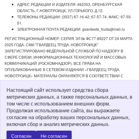
АДРЕС РЕДАКЦИИ И ИЗДАТЕЛЯ: 462353, ОРЕНБУРГСКАЯ
ОБЛАСТЬ, Г.НОВОТРОИЦК, УЛ.ГОРЬКОГО, Д.12.
ТЕЛЕФОНЫ РЕДАКЦИИ: (3537) 67-16-42; 67-57-74. ФАКС: 67-55-
51.
ЭЛЕКТРОННАЯ ПОЧТА РЕДАКЦИИ: gvardeets_truda@mail.ru
РЕГИСТРАЦИОННЫЙ НОМЕР: СЕРИЯ ЭЛ № ФС77-89227 ОТ 24 МАРТА
2025 ГОДА. СМИ "ГВАРДЕЕЦ ТРУДА. НОВОТРОИЦК"
ЗАРЕГИСТРИРОВАНО ФЕДЕРАЛЬНОЙ СЛУЖБОЙ ПО НАДЗОРУ В
СФЕРЕ СВЯЗИ, ИНФОРМАЦИОННЫХ ТЕХНОЛОГИЙ И МАССОВЫХ
КОММУНИКАЦИЙ (РОСКОМНАДЗОР). ВСЕ ПРАВА НА
ОПУБЛИКОВАННЫЕ В СЕТЕВОМ ИЗДАНИИ «ГВАРДЕЕЦ ТРУДА.
НОВОТРОИЦК» МАТЕРИАЛЫ ОХРАНЯЮТСЯ В СООТВЕТСТВИИ С
ЗАКОНОДАТЕЛЬСТВОМ РФ. ЛЮБОЕ ИСПОЛЬЗОВАНИЕ МАТЕРИАЛОВ
ДОПУСКАЕТСЯ ТОЛЬКО ПО СОГЛАСОВАНИЮ С РЕДАКЦИЕЙ С
Настоящий сайт использует средства сбора
ОБЯЗАТЕЛЬНОЙ АКТИВНОЙ ССЫЛКОЙ НА ИСТОЧНИК. РЕДАКЦИЯ НЕ
метрических данных, а также персональных данных, в
НЕСЕТ ОТВЕТСТВЕННОСТИ ЗА ДОСТОВЕРНОСТЬ РЕКЛАМНЫХ
том числе с использованием внешних форм.
МАТЕРИАЛОВ, РАЗМЕЩЕННЫХ В СЕТЕВОМ ИЗДАНИИ «ГВАРДЕЕЦ
Продолжая использование сайта, вы выражаете
ТРУДА. НОВОТРОИЦК», А ТАКЖЕ ЗА СОДЕРЖАНИЕ ВЕБ-САЙТОВ, НА
согласие на обработку ваших персональных данных,
КОТОРЫЕ ДАНЫ ГИПЕРССЫЛКИ. ДЛЯ ДЕТЕЙ СТАРШЕ 16 ЛЕТ.
включая сбор и анализ метрических данных.
Политика о персональных данных
Согласен
Не согласен