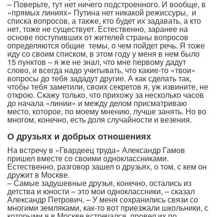
– Поверьте, тут нет ничего подстроенного. И вообще, в
«прямых линиях» Путина нет никакой режиссуры, и
списка вопросов, а также, кто будет их задавать, а кто
нет, тоже не существует. Естественно, заранее на
основе поступивших от жителей страны вопросов
определяются общие темы, о чем пойдет речь. Я тоже
иду со своим списком, в этом году у меня в нем было
15 пунктов – я же не знал, что мне первому дадут
слово, и всегда надо учитывать, что какие-то «твои»
вопросы до тебя зададут другие. А как сделать так,
чтобы тебя заметили, своих секретов я, уж извините, не
открою. Скажу только, что прихожу за несколько часов
до начала «линии» и между делом присматриваю
место, которое, по моему мнению, лучше занять. Но во
многом, конечно, есть доля случайности и везения.
О друзьях и добрых отношениях
На встречу в «Гвардеец труда» Александр Гамов
пришел вместе со своими одноклассниками.
Естественно, разговор зашел о друзьях, о том, с кем он
дружит в Москве.
– Самые задушевные друзья, конечно, остались из
детства и юности – это мои одноклассники, – сказал
Александр Петрович. – У меня сохранились связи со
многими земляками, как-то вот приезжали школьники, с
которыми я в Москве встречался, провел их по