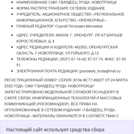
НАИМЕНОВАНИЕ СМИ: ГВАРДЕЕЦ ТРУДА. НОВОТРОИЦК
ФОРМА РАСПРОСТРАНЕНИЯ: СЕТЕВОЕ ИЗДАНИЕ
УЧРЕДИТЕЛЬ: АКЦИОНЕРНОЕ ОБЩЕСТВО «РЕГИОНАЛЬНОЕ
ИНФОРМАЦИОННОЕ АГЕНТСТВО «ОРЕНБУРЖЬЕ»
ГЛАВНЫЙ РЕДАКТОР: Сергей Петрович Мясников
АДРЕС УЧРЕДИТЕЛЯ: 460009, Г. ОРЕНБУРГ, ПР-КТ БРАТЬЕВ
КОРОСТЕЛЕВЫХ, Д. 4
АДРЕС РЕДАКЦИИ И ИЗДАТЕЛЯ: 462353, ОРЕНБУРГСКАЯ
ОБЛАСТЬ, Г.НОВОТРОИЦК, УЛ.ГОРЬКОГО, Д.12.
ТЕЛЕФОНЫ РЕДАКЦИИ: (3537) 67-16-42; 67-57-74. ФАКС: 67-55-
51.
ЭЛЕКТРОННАЯ ПОЧТА РЕДАКЦИИ: gvardeets_truda@mail.ru
РЕГИСТРАЦИОННЫЙ НОМЕР: СЕРИЯ ЭЛ № ФС77-89227 ОТ 24 МАРТА
2025 ГОДА. СМИ "ГВАРДЕЕЦ ТРУДА. НОВОТРОИЦК"
ЗАРЕГИСТРИРОВАНО ФЕДЕРАЛЬНОЙ СЛУЖБОЙ ПО НАДЗОРУ В
СФЕРЕ СВЯЗИ, ИНФОРМАЦИОННЫХ ТЕХНОЛОГИЙ И МАССОВЫХ
КОММУНИКАЦИЙ (РОСКОМНАДЗОР). ВСЕ ПРАВА НА
ОПУБЛИКОВАННЫЕ В СЕТЕВОМ ИЗДАНИИ «ГВАРДЕЕЦ ТРУДА.
НОВОТРОИЦК» МАТЕРИАЛЫ ОХРАНЯЮТСЯ В СООТВЕТСТВИИ С
ЗАКОНОДАТЕЛЬСТВОМ РФ. ЛЮБОЕ ИСПОЛЬЗОВАНИЕ МАТЕРИАЛОВ
ДОПУСКАЕТСЯ ТОЛЬКО ПО СОГЛАСОВАНИЮ С РЕДАКЦИЕЙ С
Настоящий сайт использует средства сбора
ОБЯЗАТЕЛЬНОЙ АКТИВНОЙ ССЫЛКОЙ НА ИСТОЧНИК. РЕДАКЦИЯ НЕ