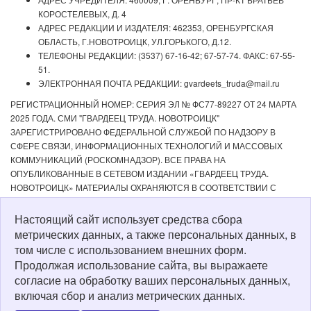
КОРОСТЕЛЕВЫХ, Д. 4
АДРЕС РЕДАКЦИИ И ИЗДАТЕЛЯ: 462353, ОРЕНБУРГСКАЯ
ОБЛАСТЬ, Г.НОВОТРОИЦК, УЛ.ГОРЬКОГО, Д.12.
ТЕЛЕФОНЫ РЕДАКЦИИ: (3537) 67-16-42; 67-57-74. ФАКС: 67-55-
51.
ЭЛЕКТРОННАЯ ПОЧТА РЕДАКЦИИ: gvardeets_truda@mail.ru
РЕГИСТРАЦИОННЫЙ НОМЕР: СЕРИЯ ЭЛ № ФС77-89227 ОТ 24 МАРТА
2025 ГОДА. СМИ "ГВАРДЕЕЦ ТРУДА. НОВОТРОИЦК"
ЗАРЕГИСТРИРОВАНО ФЕДЕРАЛЬНОЙ СЛУЖБОЙ ПО НАДЗОРУ В
СФЕРЕ СВЯЗИ, ИНФОРМАЦИОННЫХ ТЕХНОЛОГИЙ И МАССОВЫХ
КОММУНИКАЦИЙ (РОСКОМНАДЗОР). ВСЕ ПРАВА НА
ОПУБЛИКОВАННЫЕ В СЕТЕВОМ ИЗДАНИИ «ГВАРДЕЕЦ ТРУДА.
НОВОТРОИЦК» МАТЕРИАЛЫ ОХРАНЯЮТСЯ В СООТВЕТСТВИИ С
ЗАКОНОДАТЕЛЬСТВОМ РФ. ЛЮБОЕ ИСПОЛЬЗОВАНИЕ МАТЕРИАЛОВ
ДОПУСКАЕТСЯ ТОЛЬКО ПО СОГЛАСОВАНИЮ С РЕДАКЦИЕЙ С
Настоящий сайт использует средства сбора
ОБЯЗАТЕЛЬНОЙ АКТИВНОЙ ССЫЛКОЙ НА ИСТОЧНИК. РЕДАКЦИЯ НЕ
метрических данных, а также персональных данных, в
НЕСЕТ ОТВЕТСТВЕННОСТИ ЗА ДОСТОВЕРНОСТЬ РЕКЛАМНЫХ
том числе с использованием внешних форм.
МАТЕРИАЛОВ, РАЗМЕЩЕННЫХ В СЕТЕВОМ ИЗДАНИИ «ГВАРДЕЕЦ
Продолжая использование сайта, вы выражаете
ТРУДА. НОВОТРОИЦК», А ТАКЖЕ ЗА СОДЕРЖАНИЕ ВЕБ-САЙТОВ, НА
согласие на обработку ваших персональных данных,
КОТОРЫЕ ДАНЫ ГИПЕРССЫЛКИ. ДЛЯ ДЕТЕЙ СТАРШЕ 16 ЛЕТ.
включая сбор и анализ метрических данных.
Политика о персональных данных