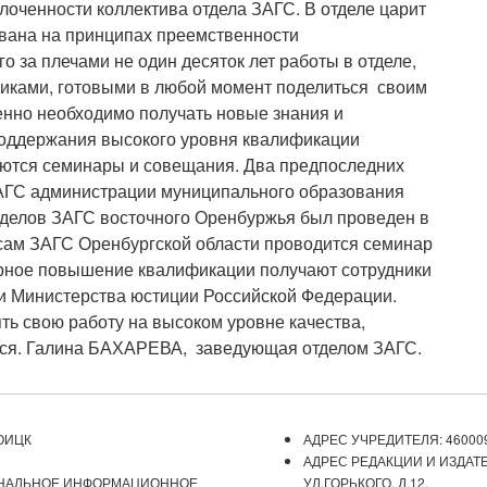
лоченности коллектива отдела ЗАГС. В отделе царит
вана на принципах преемственности
го за плечами не один десяток лет работы в отделе,
никами, готовыми в любой момент поделиться своим
нно необходимо получать новые знания и
оддержания высокого уровня квалификации
уются семинары и совещания. Два предпоследних
ЗАГС администрации муниципального образования
отделов ЗАГС восточного Оренбуржья был проведен в
осам ЗАГС Оренбургской области проводится семинар
ярное повышение квалификации получают сотрудники
ии Министерства юстиции Российской Федерации.
ть свою работу на высоком уровне качества,
ься. Галина БАХАРЕВА, заведующая отделом ЗАГС.
ОИЦК
АДРЕС УЧРЕДИТЕЛЯ: 460009
АДРЕС РЕДАКЦИИ И ИЗДАТЕ
ОНАЛЬНОЕ ИНФОРМАЦИОННОЕ
УЛ.ГОРЬКОГО, Д.12.