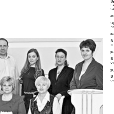
В
Г
С
07
О
п
07
В
и
06
В
о
06
В
о