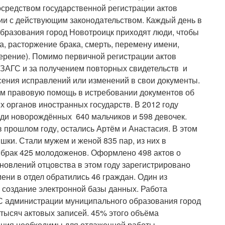
осредством государственной регистрации актов
вии с действующим законодательством. Каждый день в
бразования город Новотроицк приходят люди, чтобы
а, расторжение брака, смерть, перемену имени,
ерение). Помимо первичной регистрации актов
 ЗАГС и за получением повторных свидетельств и
есения исправлений или изменений в свои документы.
ам правовую помощь в истребовании документов об
х органов иностранных государств. В 2012 году
еди новорождённых 640 мальчиков и 598 девочек.
прошлом году, остались Артём и Анастасия. В этом
шки. Стали мужем и женой 835 пар, из них в
 брак 425 молодоженов. Оформлено 498 актов о
ановлений отцовства в этом году зарегистрировано
мени в отдел обратились 46 граждан. Один из
– создание электронной базы данных. Работа
ГС администрации муниципального образования город
 тысяч актовых записей. 45% этого объёма
дения необходимы для отлаженной работы