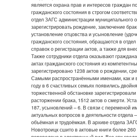
является охрана прав и интересов граждан п
гражданского состояния в строгом соответст
отдел ЗАГС администрации муниципального о
зарегистрировать рождение, заключение брак
установление отцовства и усыновление (удоч
гражданского состояния, обращаются в отдел
справок о регистрации актов, а также для вн
Также сотрудники отдела оказывают граждан
актах гражданского состояния из компетентны
зарегистрировано 1238 актов о рождении, ср
Самыми распространёнными именами, как и в 
году в 6 счастливых семьях появились двойня
торжественной обстановке зарегистрировали
расторжении брака, 1512 актов о смерти. Уст
187, усыновлений – 6. В связи с переменой и
актуальных вопросов в деятельности отдела 
объёмная и трудоёмкая. В архиве отдела ЗА
Новотроицк сшито в актовые книги более 260
переведено в электронный вид. Все эти све