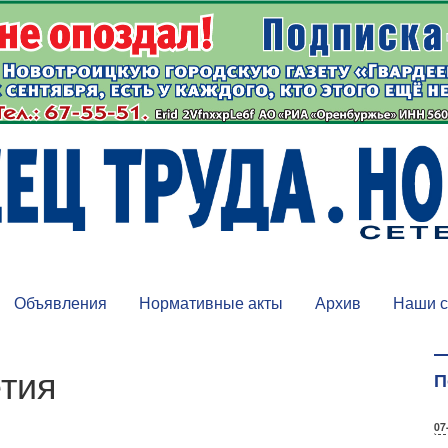
Объявления
Нормативные акты
Архив
Наши с
етия
П
07