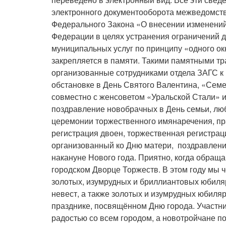
электронного документооборота межведомств
Федерального Закона «О внесении изменений
Федерации в целях устранения ограничений 
муниципальных услуг по принципу «одного окна
закрепляется в памяти. Такими памятными т
организованные сотрудниками отдела ЗАГС к 
обстановке в День Святого Валентина, «Семе
совместно с женсоветом «Уральской Стали» 
поздравление новобрачных в День семьи, люб
церемонии торжественного имянаречения, пр
регистрация двоен, торжественная регистраци
организованный ко Дню матери, поздравлен
накануне Нового года. Приятно, когда обра
городском Дворце Торжеств. В этом году мы 
золотых, изумрудных и бриллиантовых юбиля
невест, а также золотых и изумрудных юбиля
празднике, посвящённом Дню города. Участни
радостью со всем городом, а новотройчане п