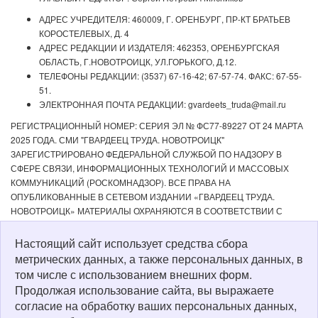
АДРЕС УЧРЕДИТЕЛЯ: 460009, Г. ОРЕНБУРГ, ПР-КТ БРАТЬЕВ
КОРОСТЕЛЕВЫХ, Д. 4
АДРЕС РЕДАКЦИИ И ИЗДАТЕЛЯ: 462353, ОРЕНБУРГСКАЯ
ОБЛАСТЬ, Г.НОВОТРОИЦК, УЛ.ГОРЬКОГО, Д.12.
ТЕЛЕФОНЫ РЕДАКЦИИ: (3537) 67-16-42; 67-57-74. ФАКС: 67-55-
51.
ЭЛЕКТРОННАЯ ПОЧТА РЕДАКЦИИ: gvardeets_truda@mail.ru
РЕГИСТРАЦИОННЫЙ НОМЕР: СЕРИЯ ЭЛ № ФС77-89227 ОТ 24 МАРТА
2025 ГОДА. СМИ "ГВАРДЕЕЦ ТРУДА. НОВОТРОИЦК"
ЗАРЕГИСТРИРОВАНО ФЕДЕРАЛЬНОЙ СЛУЖБОЙ ПО НАДЗОРУ В
СФЕРЕ СВЯЗИ, ИНФОРМАЦИОННЫХ ТЕХНОЛОГИЙ И МАССОВЫХ
КОММУНИКАЦИЙ (РОСКОМНАДЗОР). ВСЕ ПРАВА НА
ОПУБЛИКОВАННЫЕ В СЕТЕВОМ ИЗДАНИИ «ГВАРДЕЕЦ ТРУДА.
НОВОТРОИЦК» МАТЕРИАЛЫ ОХРАНЯЮТСЯ В СООТВЕТСТВИИ С
ЗАКОНОДАТЕЛЬСТВОМ РФ. ЛЮБОЕ ИСПОЛЬЗОВАНИЕ МАТЕРИАЛОВ
ДОПУСКАЕТСЯ ТОЛЬКО ПО СОГЛАСОВАНИЮ С РЕДАКЦИЕЙ С
Настоящий сайт использует средства сбора
ОБЯЗАТЕЛЬНОЙ АКТИВНОЙ ССЫЛКОЙ НА ИСТОЧНИК. РЕДАКЦИЯ НЕ
метрических данных, а также персональных данных, в
НЕСЕТ ОТВЕТСТВЕННОСТИ ЗА ДОСТОВЕРНОСТЬ РЕКЛАМНЫХ
том числе с использованием внешних форм.
МАТЕРИАЛОВ, РАЗМЕЩЕННЫХ В СЕТЕВОМ ИЗДАНИИ «ГВАРДЕЕЦ
Продолжая использование сайта, вы выражаете
ТРУДА. НОВОТРОИЦК», А ТАКЖЕ ЗА СОДЕРЖАНИЕ ВЕБ-САЙТОВ, НА
согласие на обработку ваших персональных данных,
КОТОРЫЕ ДАНЫ ГИПЕРССЫЛКИ. ДЛЯ ДЕТЕЙ СТАРШЕ 16 ЛЕТ.