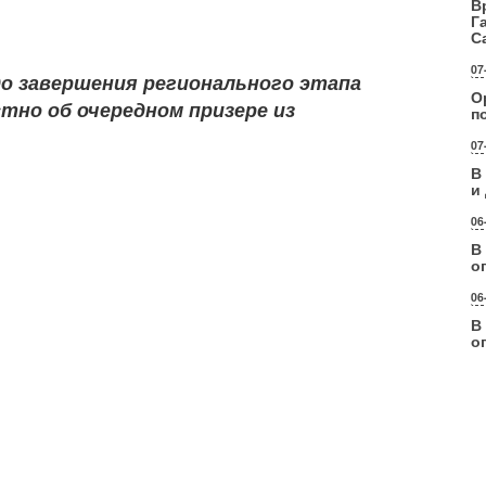
В
Г
С
07
о завершения регионального этапа
О
тно об очередном призере из
п
07
В
и
06
В
о
06
В
о