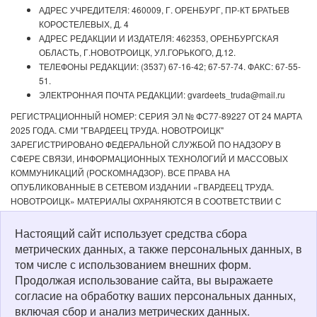
АДРЕС УЧРЕДИТЕЛЯ: 460009, Г. ОРЕНБУРГ, ПР-КТ БРАТЬЕВ
КОРОСТЕЛЕВЫХ, Д. 4
АДРЕС РЕДАКЦИИ И ИЗДАТЕЛЯ: 462353, ОРЕНБУРГСКАЯ
ОБЛАСТЬ, Г.НОВОТРОИЦК, УЛ.ГОРЬКОГО, Д.12.
ТЕЛЕФОНЫ РЕДАКЦИИ: (3537) 67-16-42; 67-57-74. ФАКС: 67-55-
51.
ЭЛЕКТРОННАЯ ПОЧТА РЕДАКЦИИ: gvardeets_truda@mail.ru
РЕГИСТРАЦИОННЫЙ НОМЕР: СЕРИЯ ЭЛ № ФС77-89227 ОТ 24 МАРТА
2025 ГОДА. СМИ "ГВАРДЕЕЦ ТРУДА. НОВОТРОИЦК"
ЗАРЕГИСТРИРОВАНО ФЕДЕРАЛЬНОЙ СЛУЖБОЙ ПО НАДЗОРУ В
СФЕРЕ СВЯЗИ, ИНФОРМАЦИОННЫХ ТЕХНОЛОГИЙ И МАССОВЫХ
КОММУНИКАЦИЙ (РОСКОМНАДЗОР). ВСЕ ПРАВА НА
ОПУБЛИКОВАННЫЕ В СЕТЕВОМ ИЗДАНИИ «ГВАРДЕЕЦ ТРУДА.
НОВОТРОИЦК» МАТЕРИАЛЫ ОХРАНЯЮТСЯ В СООТВЕТСТВИИ С
ЗАКОНОДАТЕЛЬСТВОМ РФ. ЛЮБОЕ ИСПОЛЬЗОВАНИЕ МАТЕРИАЛОВ
ДОПУСКАЕТСЯ ТОЛЬКО ПО СОГЛАСОВАНИЮ С РЕДАКЦИЕЙ С
Настоящий сайт использует средства сбора
ОБЯЗАТЕЛЬНОЙ АКТИВНОЙ ССЫЛКОЙ НА ИСТОЧНИК. РЕДАКЦИЯ НЕ
метрических данных, а также персональных данных, в
НЕСЕТ ОТВЕТСТВЕННОСТИ ЗА ДОСТОВЕРНОСТЬ РЕКЛАМНЫХ
том числе с использованием внешних форм.
МАТЕРИАЛОВ, РАЗМЕЩЕННЫХ В СЕТЕВОМ ИЗДАНИИ «ГВАРДЕЕЦ
Продолжая использование сайта, вы выражаете
ТРУДА. НОВОТРОИЦК», А ТАКЖЕ ЗА СОДЕРЖАНИЕ ВЕБ-САЙТОВ, НА
согласие на обработку ваших персональных данных,
КОТОРЫЕ ДАНЫ ГИПЕРССЫЛКИ. ДЛЯ ДЕТЕЙ СТАРШЕ 16 ЛЕТ.
включая сбор и анализ метрических данных.