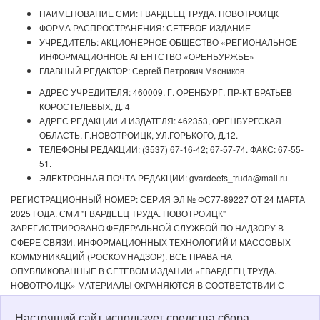
НАИМЕНОВАНИЕ СМИ: ГВАРДЕЕЦ ТРУДА. НОВОТРОИЦК
ФОРМА РАСПРОСТРАНЕНИЯ: СЕТЕВОЕ ИЗДАНИЕ
УЧРЕДИТЕЛЬ: АКЦИОНЕРНОЕ ОБЩЕСТВО «РЕГИОНАЛЬНОЕ
ИНФОРМАЦИОННОЕ АГЕНТСТВО «ОРЕНБУРЖЬЕ»
ГЛАВНЫЙ РЕДАКТОР: Сергей Петрович Мясников
АДРЕС УЧРЕДИТЕЛЯ: 460009, Г. ОРЕНБУРГ, ПР-КТ БРАТЬЕВ
КОРОСТЕЛЕВЫХ, Д. 4
АДРЕС РЕДАКЦИИ И ИЗДАТЕЛЯ: 462353, ОРЕНБУРГСКАЯ
ОБЛАСТЬ, Г.НОВОТРОИЦК, УЛ.ГОРЬКОГО, Д.12.
ТЕЛЕФОНЫ РЕДАКЦИИ: (3537) 67-16-42; 67-57-74. ФАКС: 67-55-
51.
ЭЛЕКТРОННАЯ ПОЧТА РЕДАКЦИИ: gvardeets_truda@mail.ru
РЕГИСТРАЦИОННЫЙ НОМЕР: СЕРИЯ ЭЛ № ФС77-89227 ОТ 24 МАРТА
2025 ГОДА. СМИ "ГВАРДЕЕЦ ТРУДА. НОВОТРОИЦК"
ЗАРЕГИСТРИРОВАНО ФЕДЕРАЛЬНОЙ СЛУЖБОЙ ПО НАДЗОРУ В
СФЕРЕ СВЯЗИ, ИНФОРМАЦИОННЫХ ТЕХНОЛОГИЙ И МАССОВЫХ
КОММУНИКАЦИЙ (РОСКОМНАДЗОР). ВСЕ ПРАВА НА
ОПУБЛИКОВАННЫЕ В СЕТЕВОМ ИЗДАНИИ «ГВАРДЕЕЦ ТРУДА.
НОВОТРОИЦК» МАТЕРИАЛЫ ОХРАНЯЮТСЯ В СООТВЕТСТВИИ С
ЗАКОНОДАТЕЛЬСТВОМ РФ. ЛЮБОЕ ИСПОЛЬЗОВАНИЕ МАТЕРИАЛОВ
ДОПУСКАЕТСЯ ТОЛЬКО ПО СОГЛАСОВАНИЮ С РЕДАКЦИЕЙ С
Настоящий сайт использует средства сбора