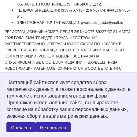
ОБЛАСТЬ, Г.НОВОТРОИЦК, УЛ.ГОРЬКОГО, Д.12.
ТЕЛЕФОНЫ РЕДАКЦИИ: (3537) 67-16-42; 67-57-74. ФАКС: 67-55-
51.
ЭЛЕКТРОННАЯ ПОЧТА РЕДАКЦИИ: gvardeets_truda@mail.ru
РЕГИСТРАЦИОННЫЙ НОМЕР: СЕРИЯ ЭЛ № ФС77-89227 ОТ 24 МАРТА
2025 ГОДА. СМИ "ГВАРДЕЕЦ ТРУДА. НОВОТРОИЦК"
ЗАРЕГИСТРИРОВАНО ФЕДЕРАЛЬНОЙ СЛУЖБОЙ ПО НАДЗОРУ В
СФЕРЕ СВЯЗИ, ИНФОРМАЦИОННЫХ ТЕХНОЛОГИЙ И МАССОВЫХ
КОММУНИКАЦИЙ (РОСКОМНАДЗОР). ВСЕ ПРАВА НА
ОПУБЛИКОВАННЫЕ В СЕТЕВОМ ИЗДАНИИ «ГВАРДЕЕЦ ТРУДА.
НОВОТРОИЦК» МАТЕРИАЛЫ ОХРАНЯЮТСЯ В СООТВЕТСТВИИ С
ЗАКОНОДАТЕЛЬСТВОМ РФ. ЛЮБОЕ ИСПОЛЬЗОВАНИЕ МАТЕРИАЛОВ
ДОПУСКАЕТСЯ ТОЛЬКО ПО СОГЛАСОВАНИЮ С РЕДАКЦИЕЙ С
Настоящий сайт использует средства сбора
ОБЯЗАТЕЛЬНОЙ АКТИВНОЙ ССЫЛКОЙ НА ИСТОЧНИК. РЕДАКЦИЯ НЕ
метрических данных, а также персональных данных, в
НЕСЕТ ОТВЕТСТВЕННОСТИ ЗА ДОСТОВЕРНОСТЬ РЕКЛАМНЫХ
том числе с использованием внешних форм.
МАТЕРИАЛОВ, РАЗМЕЩЕННЫХ В СЕТЕВОМ ИЗДАНИИ «ГВАРДЕЕЦ
Продолжая использование сайта, вы выражаете
ТРУДА. НОВОТРОИЦК», А ТАКЖЕ ЗА СОДЕРЖАНИЕ ВЕБ-САЙТОВ, НА
согласие на обработку ваших персональных данных,
КОТОРЫЕ ДАНЫ ГИПЕРССЫЛКИ. ДЛЯ ДЕТЕЙ СТАРШЕ 16 ЛЕТ.
включая сбор и анализ метрических данных.
Политика о персональных данных
Согласен
Не согласен