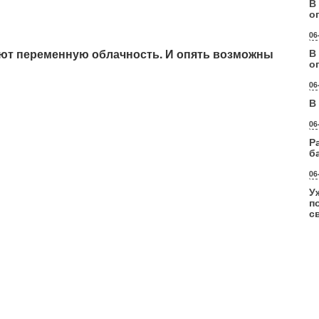
В
о
06
уют переменную облачность. И опять возможны
В
о
06
В
06
Р
б
06
У
п
с