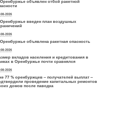
 Оренбуржье объявлен отбой ракетной
пасности
-08-2026
 Оренбуржье введен план воздушных
граничений
-08-2026
 Оренбуржье объявлена ракетная опасность
-08-2026
азмер вкладов населения и кредитования в
анках в Оренбуржье почти сравнялся
-08-2026
же 77 % оренбуржцев – получателей выплат –
одтвердили проведение капитальных ремонтов
воих домов после паводка