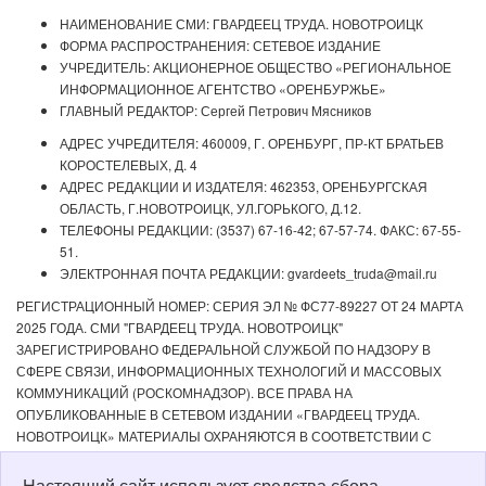
НАИМЕНОВАНИЕ СМИ: ГВАРДЕЕЦ ТРУДА. НОВОТРОИЦК
ФОРМА РАСПРОСТРАНЕНИЯ: СЕТЕВОЕ ИЗДАНИЕ
УЧРЕДИТЕЛЬ: АКЦИОНЕРНОЕ ОБЩЕСТВО «РЕГИОНАЛЬНОЕ
ИНФОРМАЦИОННОЕ АГЕНТСТВО «ОРЕНБУРЖЬЕ»
ГЛАВНЫЙ РЕДАКТОР: Сергей Петрович Мясников
АДРЕС УЧРЕДИТЕЛЯ: 460009, Г. ОРЕНБУРГ, ПР-КТ БРАТЬЕВ
КОРОСТЕЛЕВЫХ, Д. 4
АДРЕС РЕДАКЦИИ И ИЗДАТЕЛЯ: 462353, ОРЕНБУРГСКАЯ
ОБЛАСТЬ, Г.НОВОТРОИЦК, УЛ.ГОРЬКОГО, Д.12.
ТЕЛЕФОНЫ РЕДАКЦИИ: (3537) 67-16-42; 67-57-74. ФАКС: 67-55-
51.
ЭЛЕКТРОННАЯ ПОЧТА РЕДАКЦИИ: gvardeets_truda@mail.ru
РЕГИСТРАЦИОННЫЙ НОМЕР: СЕРИЯ ЭЛ № ФС77-89227 ОТ 24 МАРТА
2025 ГОДА. СМИ "ГВАРДЕЕЦ ТРУДА. НОВОТРОИЦК"
ЗАРЕГИСТРИРОВАНО ФЕДЕРАЛЬНОЙ СЛУЖБОЙ ПО НАДЗОРУ В
СФЕРЕ СВЯЗИ, ИНФОРМАЦИОННЫХ ТЕХНОЛОГИЙ И МАССОВЫХ
КОММУНИКАЦИЙ (РОСКОМНАДЗОР). ВСЕ ПРАВА НА
ОПУБЛИКОВАННЫЕ В СЕТЕВОМ ИЗДАНИИ «ГВАРДЕЕЦ ТРУДА.
НОВОТРОИЦК» МАТЕРИАЛЫ ОХРАНЯЮТСЯ В СООТВЕТСТВИИ С
ЗАКОНОДАТЕЛЬСТВОМ РФ. ЛЮБОЕ ИСПОЛЬЗОВАНИЕ МАТЕРИАЛОВ
ДОПУСКАЕТСЯ ТОЛЬКО ПО СОГЛАСОВАНИЮ С РЕДАКЦИЕЙ С
Настоящий сайт использует средства сбора