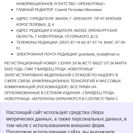
ИНФОРМАЦИОННОЕ АГЕНТСТВО «ОРЕНБУРЖЬЕ»
ГЛАВНЫЙ РЕДАКТОР: Сергей Петрович Мясников
АДРЕС УЧРЕДИТЕЛЯ: 460009, Г. ОРЕНБУРГ, ПР-КТ БРАТЬЕВ
КОРОСТЕЛЕВЫХ, Д. 4
АДРЕС РЕДАКЦИИ И ИЗДАТЕЛЯ: 462353, ОРЕНБУРГСКАЯ
ОБЛАСТЬ, Г.НОВОТРОИЦК, УЛ.ГОРЬКОГО, Д.12.
ТЕЛЕФОНЫ РЕДАКЦИИ: (3537) 67-16-42; 67-57-74. ФАКС: 67-55-
51.
ЭЛЕКТРОННАЯ ПОЧТА РЕДАКЦИИ: gvardeets_truda@mail.ru
РЕГИСТРАЦИОННЫЙ НОМЕР: СЕРИЯ ЭЛ № ФС77-89227 ОТ 24 МАРТА
2025 ГОДА. СМИ "ГВАРДЕЕЦ ТРУДА. НОВОТРОИЦК"
ЗАРЕГИСТРИРОВАНО ФЕДЕРАЛЬНОЙ СЛУЖБОЙ ПО НАДЗОРУ В
СФЕРЕ СВЯЗИ, ИНФОРМАЦИОННЫХ ТЕХНОЛОГИЙ И МАССОВЫХ
КОММУНИКАЦИЙ (РОСКОМНАДЗОР). ВСЕ ПРАВА НА
ОПУБЛИКОВАННЫЕ В СЕТЕВОМ ИЗДАНИИ «ГВАРДЕЕЦ ТРУДА.
НОВОТРОИЦК» МАТЕРИАЛЫ ОХРАНЯЮТСЯ В СООТВЕТСТВИИ С
ЗАКОНОДАТЕЛЬСТВОМ РФ. ЛЮБОЕ ИСПОЛЬЗОВАНИЕ МАТЕРИАЛОВ
ДОПУСКАЕТСЯ ТОЛЬКО ПО СОГЛАСОВАНИЮ С РЕДАКЦИЕЙ С
Настоящий сайт использует средства сбора
ОБЯЗАТЕЛЬНОЙ АКТИВНОЙ ССЫЛКОЙ НА ИСТОЧНИК. РЕДАКЦИЯ НЕ
метрических данных, а также персональных данных, в
НЕСЕТ ОТВЕТСТВЕННОСТИ ЗА ДОСТОВЕРНОСТЬ РЕКЛАМНЫХ
том числе с использованием внешних форм.
МАТЕРИАЛОВ, РАЗМЕЩЕННЫХ В СЕТЕВОМ ИЗДАНИИ «ГВАРДЕЕЦ
Продолжая использование сайта, вы выражаете