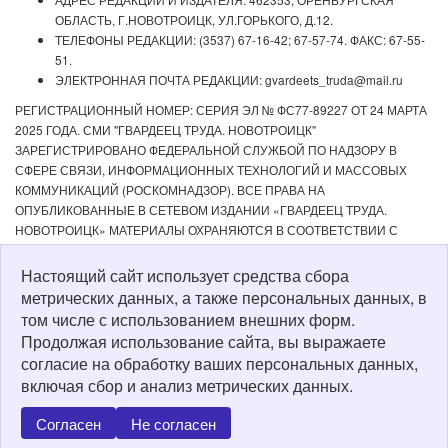
ОБЛАСТЬ, Г.НОВОТРОИЦК, УЛ.ГОРЬКОГО, Д.12.
ТЕЛЕФОНЫ РЕДАКЦИИ: (3537) 67-16-42; 67-57-74. ФАКС: 67-55-
51.
ЭЛЕКТРОННАЯ ПОЧТА РЕДАКЦИИ: gvardeets_truda@mail.ru
РЕГИСТРАЦИОННЫЙ НОМЕР: СЕРИЯ ЭЛ № ФС77-89227 ОТ 24 МАРТА
2025 ГОДА. СМИ "ГВАРДЕЕЦ ТРУДА. НОВОТРОИЦК"
ЗАРЕГИСТРИРОВАНО ФЕДЕРАЛЬНОЙ СЛУЖБОЙ ПО НАДЗОРУ В
СФЕРЕ СВЯЗИ, ИНФОРМАЦИОННЫХ ТЕХНОЛОГИЙ И МАССОВЫХ
КОММУНИКАЦИЙ (РОСКОМНАДЗОР). ВСЕ ПРАВА НА
ОПУБЛИКОВАННЫЕ В СЕТЕВОМ ИЗДАНИИ «ГВАРДЕЕЦ ТРУДА.
НОВОТРОИЦК» МАТЕРИАЛЫ ОХРАНЯЮТСЯ В СООТВЕТСТВИИ С
ЗАКОНОДАТЕЛЬСТВОМ РФ. ЛЮБОЕ ИСПОЛЬЗОВАНИЕ МАТЕРИАЛОВ
ДОПУСКАЕТСЯ ТОЛЬКО ПО СОГЛАСОВАНИЮ С РЕДАКЦИЕЙ С
Настоящий сайт использует средства сбора
ОБЯЗАТЕЛЬНОЙ АКТИВНОЙ ССЫЛКОЙ НА ИСТОЧНИК. РЕДАКЦИЯ НЕ
метрических данных, а также персональных данных, в
НЕСЕТ ОТВЕТСТВЕННОСТИ ЗА ДОСТОВЕРНОСТЬ РЕКЛАМНЫХ
том числе с использованием внешних форм.
МАТЕРИАЛОВ, РАЗМЕЩЕННЫХ В СЕТЕВОМ ИЗДАНИИ «ГВАРДЕЕЦ
Продолжая использование сайта, вы выражаете
ТРУДА. НОВОТРОИЦК», А ТАКЖЕ ЗА СОДЕРЖАНИЕ ВЕБ-САЙТОВ, НА
согласие на обработку ваших персональных данных,
КОТОРЫЕ ДАНЫ ГИПЕРССЫЛКИ. ДЛЯ ДЕТЕЙ СТАРШЕ 16 ЛЕТ.
включая сбор и анализ метрических данных.
Политика о персональных данных
Согласен
Не согласен