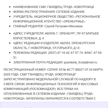
НАИМЕНОВАНИЕ СМИ: ГВАРДЕЕЦ ТРУДА. НОВОТРОИЦК
ФОРМА РАСПРОСТРАНЕНИЯ: СЕТЕВОЕ ИЗДАНИЕ
УЧРЕДИТЕЛЬ: АКЦИОНЕРНОЕ ОБЩЕСТВО «РЕГИОНАЛЬНОЕ
ИНФОРМАЦИОННОЕ АГЕНТСТВО «ОРЕНБУРЖЬЕ»
ГЛАВНЫЙ РЕДАКТОР: Сергей Петрович Мясников
АДРЕС УЧРЕДИТЕЛЯ: 460009, Г. ОРЕНБУРГ, ПР-КТ БРАТЬЕВ
КОРОСТЕЛЕВЫХ, Д. 4
АДРЕС РЕДАКЦИИ И ИЗДАТЕЛЯ: 462353, ОРЕНБУРГСКАЯ
ОБЛАСТЬ, Г.НОВОТРОИЦК, УЛ.ГОРЬКОГО, Д.12.
ТЕЛЕФОНЫ РЕДАКЦИИ: (3537) 67-16-42; 67-57-74. ФАКС: 67-55-
51.
ЭЛЕКТРОННАЯ ПОЧТА РЕДАКЦИИ: gvardeets_truda@mail.ru
РЕГИСТРАЦИОННЫЙ НОМЕР: СЕРИЯ ЭЛ № ФС77-89227 ОТ 24 МАРТА
2025 ГОДА. СМИ "ГВАРДЕЕЦ ТРУДА. НОВОТРОИЦК"
ЗАРЕГИСТРИРОВАНО ФЕДЕРАЛЬНОЙ СЛУЖБОЙ ПО НАДЗОРУ В
СФЕРЕ СВЯЗИ, ИНФОРМАЦИОННЫХ ТЕХНОЛОГИЙ И МАССОВЫХ
КОММУНИКАЦИЙ (РОСКОМНАДЗОР). ВСЕ ПРАВА НА
ОПУБЛИКОВАННЫЕ В СЕТЕВОМ ИЗДАНИИ «ГВАРДЕЕЦ ТРУДА.
НОВОТРОИЦК» МАТЕРИАЛЫ ОХРАНЯЮТСЯ В СООТВЕТСТВИИ С
ЗАКОНОДАТЕЛЬСТВОМ РФ. ЛЮБОЕ ИСПОЛЬЗОВАНИЕ МАТЕРИАЛОВ
ДОПУСКАЕТСЯ ТОЛЬКО ПО СОГЛАСОВАНИЮ С РЕДАКЦИЕЙ С