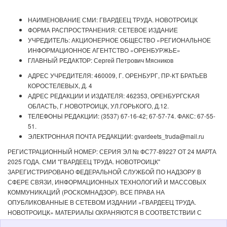
НАИМЕНОВАНИЕ СМИ: ГВАРДЕЕЦ ТРУДА. НОВОТРОИЦК
ФОРМА РАСПРОСТРАНЕНИЯ: СЕТЕВОЕ ИЗДАНИЕ
УЧРЕДИТЕЛЬ: АКЦИОНЕРНОЕ ОБЩЕСТВО «РЕГИОНАЛЬНОЕ
ИНФОРМАЦИОННОЕ АГЕНТСТВО «ОРЕНБУРЖЬЕ»
ГЛАВНЫЙ РЕДАКТОР: Сергей Петрович Мясников
АДРЕС УЧРЕДИТЕЛЯ: 460009, Г. ОРЕНБУРГ, ПР-КТ БРАТЬЕВ
КОРОСТЕЛЕВЫХ, Д. 4
АДРЕС РЕДАКЦИИ И ИЗДАТЕЛЯ: 462353, ОРЕНБУРГСКАЯ
ОБЛАСТЬ, Г.НОВОТРОИЦК, УЛ.ГОРЬКОГО, Д.12.
ТЕЛЕФОНЫ РЕДАКЦИИ: (3537) 67-16-42; 67-57-74. ФАКС: 67-55-
51.
ЭЛЕКТРОННАЯ ПОЧТА РЕДАКЦИИ: gvardeets_truda@mail.ru
РЕГИСТРАЦИОННЫЙ НОМЕР: СЕРИЯ ЭЛ № ФС77-89227 ОТ 24 МАРТА
2025 ГОДА. СМИ "ГВАРДЕЕЦ ТРУДА. НОВОТРОИЦК"
ЗАРЕГИСТРИРОВАНО ФЕДЕРАЛЬНОЙ СЛУЖБОЙ ПО НАДЗОРУ В
СФЕРЕ СВЯЗИ, ИНФОРМАЦИОННЫХ ТЕХНОЛОГИЙ И МАССОВЫХ
КОММУНИКАЦИЙ (РОСКОМНАДЗОР). ВСЕ ПРАВА НА
ОПУБЛИКОВАННЫЕ В СЕТЕВОМ ИЗДАНИИ «ГВАРДЕЕЦ ТРУДА.
НОВОТРОИЦК» МАТЕРИАЛЫ ОХРАНЯЮТСЯ В СООТВЕТСТВИИ С
ЗАКОНОДАТЕЛЬСТВОМ РФ. ЛЮБОЕ ИСПОЛЬЗОВАНИЕ МАТЕРИАЛОВ