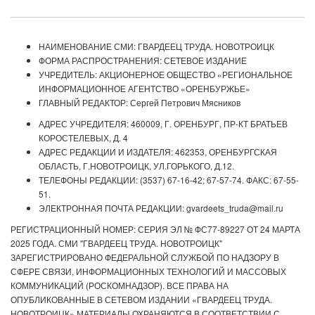
НАИМЕНОВАНИЕ СМИ: ГВАРДЕЕЦ ТРУДА. НОВОТРОИЦК
ФОРМА РАСПРОСТРАНЕНИЯ: СЕТЕВОЕ ИЗДАНИЕ
УЧРЕДИТЕЛЬ: АКЦИОНЕРНОЕ ОБЩЕСТВО «РЕГИОНАЛЬНОЕ
ИНФОРМАЦИОННОЕ АГЕНТСТВО «ОРЕНБУРЖЬЕ»
ГЛАВНЫЙ РЕДАКТОР: Сергей Петрович Мясников
АДРЕС УЧРЕДИТЕЛЯ: 460009, Г. ОРЕНБУРГ, ПР-КТ БРАТЬЕВ
КОРОСТЕЛЕВЫХ, Д. 4
АДРЕС РЕДАКЦИИ И ИЗДАТЕЛЯ: 462353, ОРЕНБУРГСКАЯ
ОБЛАСТЬ, Г.НОВОТРОИЦК, УЛ.ГОРЬКОГО, Д.12.
ТЕЛЕФОНЫ РЕДАКЦИИ: (3537) 67-16-42; 67-57-74. ФАКС: 67-55-
51.
ЭЛЕКТРОННАЯ ПОЧТА РЕДАКЦИИ: gvardeets_truda@mail.ru
РЕГИСТРАЦИОННЫЙ НОМЕР: СЕРИЯ ЭЛ № ФС77-89227 ОТ 24 МАРТА
2025 ГОДА. СМИ "ГВАРДЕЕЦ ТРУДА. НОВОТРОИЦК"
ЗАРЕГИСТРИРОВАНО ФЕДЕРАЛЬНОЙ СЛУЖБОЙ ПО НАДЗОРУ В
СФЕРЕ СВЯЗИ, ИНФОРМАЦИОННЫХ ТЕХНОЛОГИЙ И МАССОВЫХ
КОММУНИКАЦИЙ (РОСКОМНАДЗОР). ВСЕ ПРАВА НА
ОПУБЛИКОВАННЫЕ В СЕТЕВОМ ИЗДАНИИ «ГВАРДЕЕЦ ТРУДА.
НОВОТРОИЦК» МАТЕРИАЛЫ ОХРАНЯЮТСЯ В СООТВЕТСТВИИ С