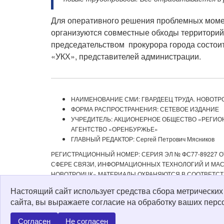
Для оперативного решения проблемных момен
организуются совместные обходы территорий
председательством прокурора города состои
«УКХ», представителей администрации.
НАИМЕНОВАНИЕ СМИ: ГВАРДЕЕЦ ТРУДА. НОВОТР
ФОРМА РАСПРОСТРАНЕНИЯ: СЕТЕВОЕ ИЗДАНИЕ
УЧРЕДИТЕЛЬ: АКЦИОНЕРНОЕ ОБЩЕСТВО «РЕГИ
АГЕНТСТВО «ОРЕНБУРЖЬЕ»
ГЛАВНЫЙ РЕДАКТОР: Сергей Петрович Мясников
РЕГИСТРАЦИОННЫЙ НОМЕР: СЕРИЯ ЭЛ № ФС77-89227 ОТ
СФЕРЕ СВЯЗИ, ИНФОРМАЦИОННЫХ ТЕХНОЛОГИЙ И МАСС
НОВОТРОИЦК» МАТЕРИАЛЫ ОХРАНЯЮТСЯ В СООТВЕТСТ
РЕДАКЦИЕЙ С ОБЯЗАТЕЛЬНОЙ АКТИВНОЙ ССЫЛКОЙ НА 
Настоящий сайт использует средства сбора метрически
ИЗДАНИИ «ГВАРДЕЕЦ ТРУДА. НОВОТРОИЦК», А ТАКЖЕ З
сайта, вы выражаете согласие на обработку ваших перс
Политика о персональных данных
Согласен
Не согласен