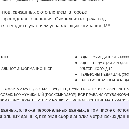
тов, связанных с отоплением, в городе
, провод
ятся совещания. Очередная встреча под
тся сегодня с участием управляющих компаний, МУП
ОИЦК
АДРЕС УЧРЕДИТЕЛЯ: 460009
АДРЕС РЕДАКЦИИ И ИЗДАТЕ
ОНАЛЬНОЕ ИНФОРМАЦИОННОЕ
УЛ.ГОРЬКОГО, Д.12.
ТЕЛЕФОНЫ РЕДАКЦИИ: (3537) 
ЭЛЕКТРОННАЯ ПОЧТА РЕДАКЦ
 24 МАРТА 2025 ГОДА. СМИ "ГВАРДЕЕЦ ТРУДА. НОВОТРОИЦК" ЗАРЕГИС
ОВЫХ КОММУНИКАЦИЙ (РОСКОМНАДЗОР). ВСЕ ПРАВА НА ОПУБЛИКОВАН
ВИИ С ЗАКОНОДАТЕЛЬСТВОМ РФ. ЛЮБОЕ ИСПОЛЬЗОВАНИЕ МАТЕРИАЛОВ
ИСТОЧНИК. РЕДАКЦИЯ НЕ НЕСЕТ ОТВЕТСТВЕННОСТИ ЗА ДОСТОВЕРНОС
х данных, а также персональных данных, в том числе с ис
А СОДЕРЖАНИЕ ВЕБ-САЙТОВ, НА КОТОРЫЕ ДАНЫ ГИПЕРССЫЛКИ. ДЛЯ ДЕТЕ
ональных данных, включая сбор и анализ метрических данн