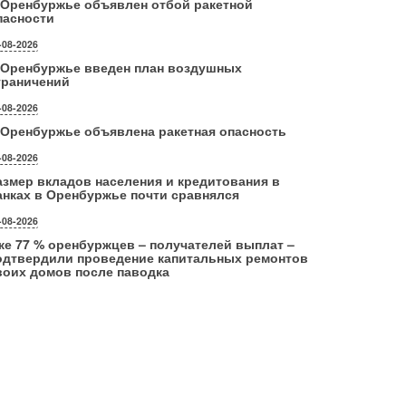
 Оренбуржье объявлен отбой ракетной
пасности
-08-2026
 Оренбуржье введен план воздушных
граничений
-08-2026
 Оренбуржье объявлена ракетная опасность
-08-2026
азмер вкладов населения и кредитования в
анках в Оренбуржье почти сравнялся
-08-2026
же 77 % оренбуржцев – получателей выплат –
одтвердили проведение капитальных ремонтов
воих домов после паводка