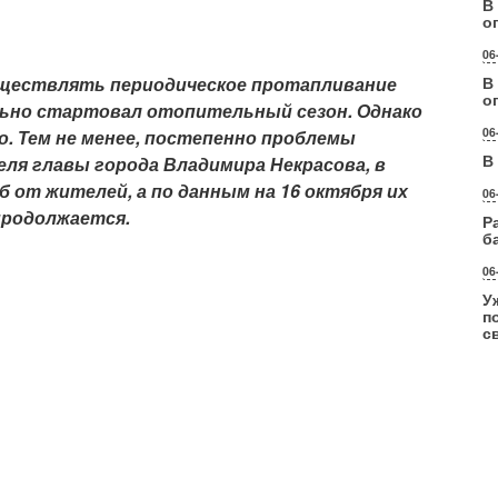
В
о
06
существлять периодическое протапливание
В
о
ально стартовал отопительный сезон. Однако
06
. Тем не менее, постепенно проблемы
В
ля главы города Владимира Некрасова, в
 от жителей, а по данным на 16 октября их
06
продолжается.
Р
б
06
У
п
с