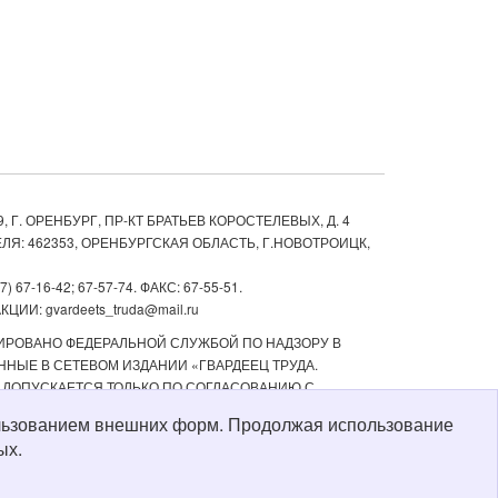
, Г. ОРЕНБУРГ, ПР-КТ БРАТЬЕВ КОРОСТЕЛЕВЫХ, Д. 4
ЛЯ: 462353, ОРЕНБУРГСКАЯ ОБЛАСТЬ, Г.НОВОТРОИЦК,
67-16-42; 67-57-74. ФАКС: 67-55-51.
ИИ: gvardeets_truda@mail.ru
ТРИРОВАНО ФЕДЕРАЛЬНОЙ СЛУЖБОЙ ПО НАДЗОРУ В
НЫЕ В СЕТЕВОМ ИЗДАНИИ «ГВАРДЕЕЦ ТРУДА.
 ДОПУСКАЕТСЯ ТОЛЬКО ПО СОГЛАСОВАНИЮ С
ТЬ РЕКЛАМНЫХ МАТЕРИАЛОВ, РАЗМЕЩЕННЫХ В СЕТЕВОМ
пользованием внешних форм. Продолжая использование
Й СТАРШЕ 16 ЛЕТ.
ых.