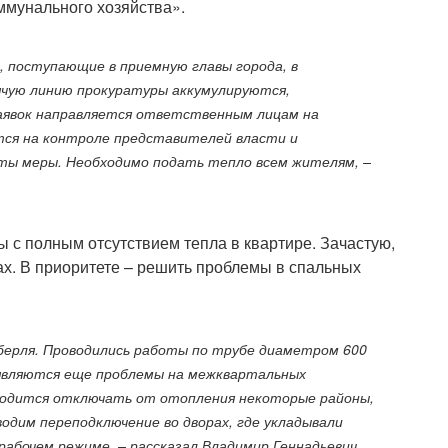
мунального хозяйства».
 поступающие в приемную главы города, в
ячую линию прокуратуры аккумулируются,
аявок направляется ответственным лицам на
тся на контроле представителей власти и
яты меры. Необходимо подать тепло всем жителям, –
ы с полным отсутствием тепла в квартире. Зачастую,
тах. В приоритете – решить проблемы в спальных
уберля. Проводились работы по трубе диаметром 600
являются еще проблемы на межквартальных
ходится отключать от отопления некоторые районы,
одим переподключение во дворах, где укладывали
абочем режиме, – рассказал Владимир Геннадьевич.