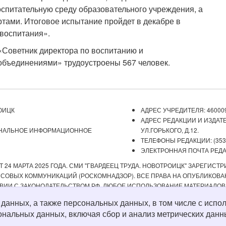
спитательную среду образовательного учреждения, а
ртами.
Итоговое испытание пройдет в декабре в
воспитания».
«Советник директора по воспитанию и
бъединениями» трудоустроены 567 человек.
ОИЦК
АДРЕС УЧРЕДИТЕЛЯ: 460009
АДРЕС РЕДАКЦИИ И ИЗДАТЕ
ОНАЛЬНОЕ ИНФОРМАЦИОННОЕ
УЛ.ГОРЬКОГО, Д.12.
ТЕЛЕФОНЫ РЕДАКЦИИ: (3537) 
ЭЛЕКТРОННАЯ ПОЧТА РЕДАКЦ
 24 МАРТА 2025 ГОДА. СМИ "ГВАРДЕЕЦ ТРУДА. НОВОТРОИЦК" ЗАРЕГИС
ОВЫХ КОММУНИКАЦИЙ (РОСКОМНАДЗОР). ВСЕ ПРАВА НА ОПУБЛИКОВАН
ВИИ С ЗАКОНОДАТЕЛЬСТВОМ РФ. ЛЮБОЕ ИСПОЛЬЗОВАНИЕ МАТЕРИАЛОВ
ИСТОЧНИК. РЕДАКЦИЯ НЕ НЕСЕТ ОТВЕТСТВЕННОСТИ ЗА ДОСТОВЕРНОС
х данных, а также персональных данных, в том числе с ис
А СОДЕРЖАНИЕ ВЕБ-САЙТОВ, НА КОТОРЫЕ ДАНЫ ГИПЕРССЫЛКИ. ДЛЯ ДЕТЕ
ональных данных, включая сбор и анализ метрических данн