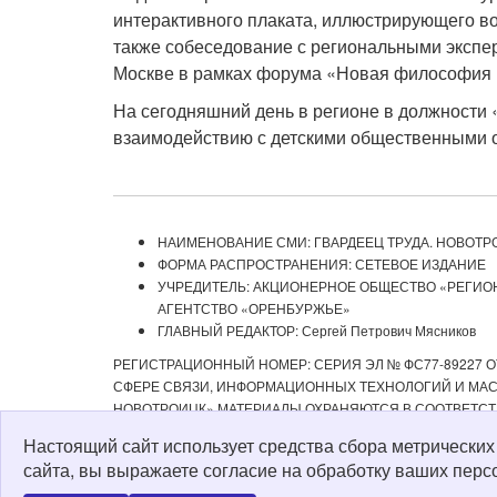
интерактивного плаката, иллюстрирующего во
также собеседование с региональными экспе
Москве в рамках форума «Новая философия 
На сегодняшний день в регионе в должности 
взаимодействию с детскими общественными о
НАИМЕНОВАНИЕ СМИ: ГВАРДЕЕЦ ТРУДА. НОВОТР
ФОРМА РАСПРОСТРАНЕНИЯ: СЕТЕВОЕ ИЗДАНИЕ
УЧРЕДИТЕЛЬ: АКЦИОНЕРНОЕ ОБЩЕСТВО «РЕГИ
АГЕНТСТВО «ОРЕНБУРЖЬЕ»
ГЛАВНЫЙ РЕДАКТОР: Сергей Петрович Мясников
РЕГИСТРАЦИОННЫЙ НОМЕР: СЕРИЯ ЭЛ № ФС77-89227 ОТ
СФЕРЕ СВЯЗИ, ИНФОРМАЦИОННЫХ ТЕХНОЛОГИЙ И МАСС
НОВОТРОИЦК» МАТЕРИАЛЫ ОХРАНЯЮТСЯ В СООТВЕТСТ
РЕДАКЦИЕЙ С ОБЯЗАТЕЛЬНОЙ АКТИВНОЙ ССЫЛКОЙ НА 
Настоящий сайт использует средства сбора метрически
ИЗДАНИИ «ГВАРДЕЕЦ ТРУДА. НОВОТРОИЦК», А ТАКЖЕ З
сайта, вы выражаете согласие на обработку ваших перс
Политика о персональных данных