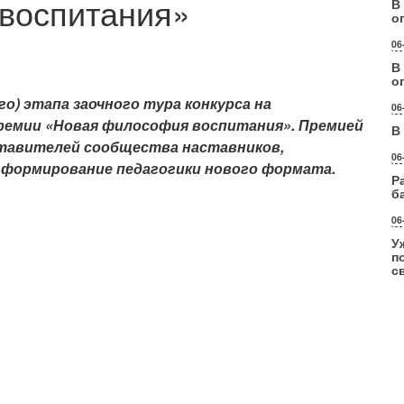
воспитания»
В
о
06
В
о
о) этапа заочного тура конкурса на
06
 премии «Новая философия воспитания». Премией
В
тавителей сообщества наставников,
06
 формирование педагогики нового формата.
Р
б
06
У
п
с