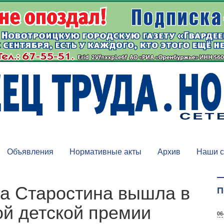
Объявления
Нормативные акты
Архив
Наши с
а Старостина вышла в
П
й детской премии
06