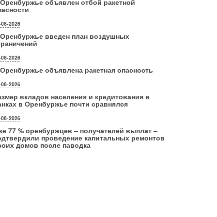
 Оренбуржье объявлен отбой ракетной
пасности
-08-2026
 Оренбуржье введен план воздушных
граничений
-08-2026
 Оренбуржье объявлена ракетная опасность
-08-2026
азмер вкладов населения и кредитования в
анках в Оренбуржье почти сравнялся
-08-2026
же 77 % оренбуржцев – получателей выплат –
одтвердили проведение капитальных ремонтов
воих домов после паводка