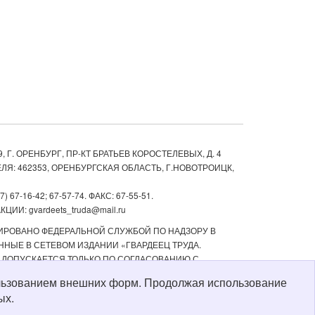
, Г. ОРЕНБУРГ, ПР-КТ БРАТЬЕВ КОРОСТЕЛЕВЫХ, Д. 4
ЛЯ: 462353, ОРЕНБУРГСКАЯ ОБЛАСТЬ, Г.НОВОТРОИЦК,
67-16-42; 67-57-74. ФАКС: 67-55-51.
ИИ: gvardeets_truda@mail.ru
ТРИРОВАНО ФЕДЕРАЛЬНОЙ СЛУЖБОЙ ПО НАДЗОРУ В
НЫЕ В СЕТЕВОМ ИЗДАНИИ «ГВАРДЕЕЦ ТРУДА.
 ДОПУСКАЕТСЯ ТОЛЬКО ПО СОГЛАСОВАНИЮ С
ТЬ РЕКЛАМНЫХ МАТЕРИАЛОВ, РАЗМЕЩЕННЫХ В СЕТЕВОМ
пользованием внешних форм. Продолжая использование
Й СТАРШЕ 16 ЛЕТ.
ых.