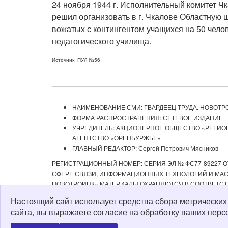
24 ноября 1944 г. Исполнительный комитет Ч
решил организовать в г. Чкалове Областную 
вожатых с контингентом учащихся на 50 чело
педагогического училища.
Источник: ПУЛ №56
НАИМЕНОВАНИЕ СМИ: ГВАРДЕЕЦ ТРУДА. НОВОТР
ФОРМА РАСПРОСТРАНЕНИЯ: СЕТЕВОЕ ИЗДАНИЕ
УЧРЕДИТЕЛЬ: АКЦИОНЕРНОЕ ОБЩЕСТВО «РЕГИ
АГЕНТСТВО «ОРЕНБУРЖЬЕ»
ГЛАВНЫЙ РЕДАКТОР: Сергей Петрович Мясников
РЕГИСТРАЦИОННЫЙ НОМЕР: СЕРИЯ ЭЛ № ФС77-89227 ОТ
СФЕРЕ СВЯЗИ, ИНФОРМАЦИОННЫХ ТЕХНОЛОГИЙ И МАСС
НОВОТРОИЦК» МАТЕРИАЛЫ ОХРАНЯЮТСЯ В СООТВЕТСТ
РЕДАКЦИЕЙ С ОБЯЗАТЕЛЬНОЙ АКТИВНОЙ ССЫЛКОЙ НА 
Настоящий сайт использует средства сбора метрически
ИЗДАНИИ «ГВАРДЕЕЦ ТРУДА. НОВОТРОИЦК», А ТАКЖЕ З
сайта, вы выражаете согласие на обработку ваших перс
Политика о персональных данных