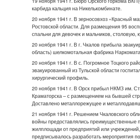
19 ноября 1941 г. Бюро Орского горкома ВКП
карбида кальция на Никелькомбинате.
20 ноября 1941 г. В зерносовхоз «Красный м
Ростовской области. Для размещения 95 во
спальни для девочек и мальчиков, столовую, 
20 ноября 1941 г. В г. Чкалов прибыла эваку
область) шелкомотальная фабрика Наркомат
20 ноября 1941 г. В с. Погромное Тоцкого ра
эвакуированный из Тульской области госпитал
хирургический профиль.
20 ноября 1941 г. В Орск прибыл НКМЗ им. С
Краматорска – с размещением на бывшей стр
Доставлено металлорежущее и металлодавя
21 ноября 1941 г. Решением Чкаловского об
войны предоставлялись преимущественные пр
жилплощади от предприятий или учреждений,
предписывалось разработать мероприятия по