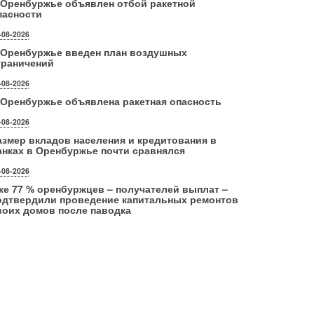
 Оренбуржье объявлен отбой ракетной
пасности
-08-2026
 Оренбуржье введен план воздушных
граничений
-08-2026
 Оренбуржье объявлена ракетная опасность
-08-2026
азмер вкладов населения и кредитования в
анках в Оренбуржье почти сравнялся
-08-2026
же 77 % оренбуржцев – получателей выплат –
одтвердили проведение капитальных ремонтов
воих домов после паводка