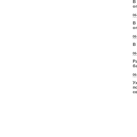
В
о
06
В
о
06
В
06
Р
б
06
У
п
с