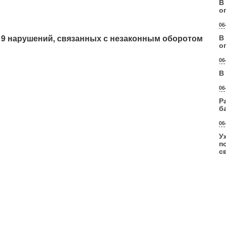
В
о
06
о 9 нарушений, связанных с незаконным оборотом
В
о
06
В
06
Р
б
06
У
п
с