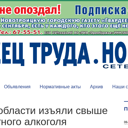
Объявления
Нормативные акты
Архив
Наши с
 области изъяли свыше
П
тного алкоголя
06