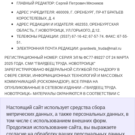
ГЛАВНЫЙ РЕДАКТОР: Сергей Петрович Мясников
АДРЕС УЧРЕДИТЕЛЯ: 460009, Г. ОРЕНБУРГ, ПР-КТ БРАТЬЕВ
КОРОСТЕЛЕВЫХ, Д. 4
АДРЕС РЕДАКЦИИ И ИЗДАТЕЛЯ: 462353, ОРЕНБУРГСКАЯ
ОБЛАСТЬ, Г.НОВОТРОИЦК, УЛ.ГОРЬКОГО, Д.12.
ТЕЛЕФОНЫ РЕДАКЦИИ: (3537) 67-16-42; 67-57-74. ФАКС: 67-55-
51.
ЭЛЕКТРОННАЯ ПОЧТА РЕДАКЦИИ: gvardeets_truda@mail.ru
РЕГИСТРАЦИОННЫЙ НОМЕР: СЕРИЯ ЭЛ № ФС77-89227 ОТ 24 МАРТА
2025 ГОДА. СМИ "ГВАРДЕЕЦ ТРУДА. НОВОТРОИЦК"
ЗАРЕГИСТРИРОВАНО ФЕДЕРАЛЬНОЙ СЛУЖБОЙ ПО НАДЗОРУ В
СФЕРЕ СВЯЗИ, ИНФОРМАЦИОННЫХ ТЕХНОЛОГИЙ И МАССОВЫХ
КОММУНИКАЦИЙ (РОСКОМНАДЗОР). ВСЕ ПРАВА НА
ОПУБЛИКОВАННЫЕ В СЕТЕВОМ ИЗДАНИИ «ГВАРДЕЕЦ ТРУДА.
НОВОТРОИЦК» МАТЕРИАЛЫ ОХРАНЯЮТСЯ В СООТВЕТСТВИИ С
ЗАКОНОДАТЕЛЬСТВОМ РФ. ЛЮБОЕ ИСПОЛЬЗОВАНИЕ МАТЕРИАЛОВ
ДОПУСКАЕТСЯ ТОЛЬКО ПО СОГЛАСОВАНИЮ С РЕДАКЦИЕЙ С
Настоящий сайт использует средства сбора
ОБЯЗАТЕЛЬНОЙ АКТИВНОЙ ССЫЛКОЙ НА ИСТОЧНИК. РЕДАКЦИЯ НЕ
метрических данных, а также персональных данных, в
НЕСЕТ ОТВЕТСТВЕННОСТИ ЗА ДОСТОВЕРНОСТЬ РЕКЛАМНЫХ
том числе с использованием внешних форм.
МАТЕРИАЛОВ, РАЗМЕЩЕННЫХ В СЕТЕВОМ ИЗДАНИИ «ГВАРДЕЕЦ
Продолжая использование сайта, вы выражаете
ТРУДА. НОВОТРОИЦК», А ТАКЖЕ ЗА СОДЕРЖАНИЕ ВЕБ-САЙТОВ, НА
согласие на обработку ваших персональных данных,