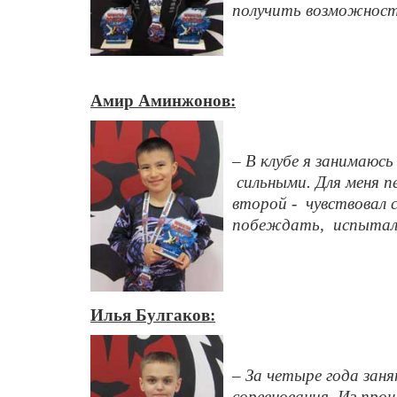
получить возможность
Амир Аминжонов:
– В клубе я занимаюсь
сильными. Для меня п
второй - чувствовал с
побеждать, испытал 
Илья Булгаков:
– За четыре года зан
соревнования. Из про