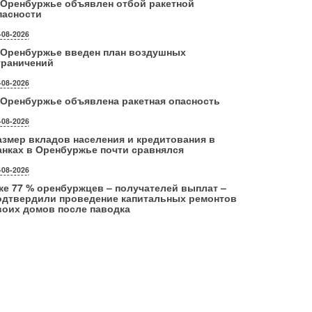
 Оренбуржье объявлен отбой ракетной
пасности
-08-2026
 Оренбуржье введен план воздушных
граничений
-08-2026
 Оренбуржье объявлена ракетная опасность
-08-2026
азмер вкладов населения и кредитования в
анках в Оренбуржье почти сравнялся
-08-2026
же 77 % оренбуржцев – получателей выплат –
одтвердили проведение капитальных ремонтов
воих домов после паводка