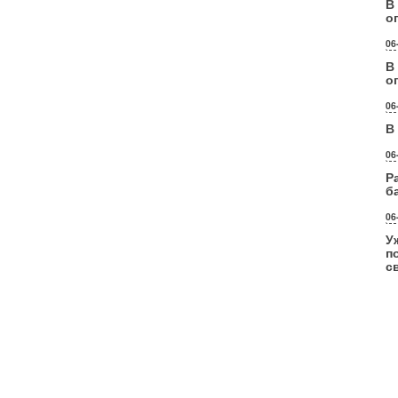
В
о
06
В
о
06
В
06
Р
б
06
У
п
с