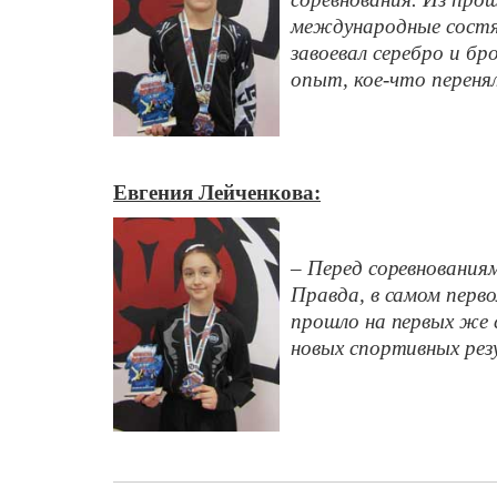
международные состяз
завоевал серебро и бр
опыт, кое-что переня
Евгения Лейченкова:
– Перед соревнования
Правда, в самом перв
прошло на первых же 
новых спортивных ре