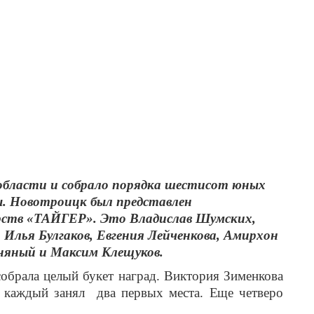
 области и собрало порядка шестисот юных
ы. Новотроицк был представлен
рств «ТАЙГЕР». Это Владислав Шумских,
 Илья Булгаков, Евгения Лейченкова, Амирхон
няный и Максим Клещуков.
собрала целый букет наград. Виктория Зименкова
: каждый занял два первых места.
Еще четверо