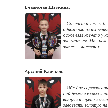
Владислав Шумских:
– Соперники у меня б
одном бою не испытыва
даже взял кое-что у 
заниматься. Моя цел
затем – мастером.
Арсений Клочков:
– Оба дня соревнован
поддержке своего тре
второе и третье мест
завоевать золотую на