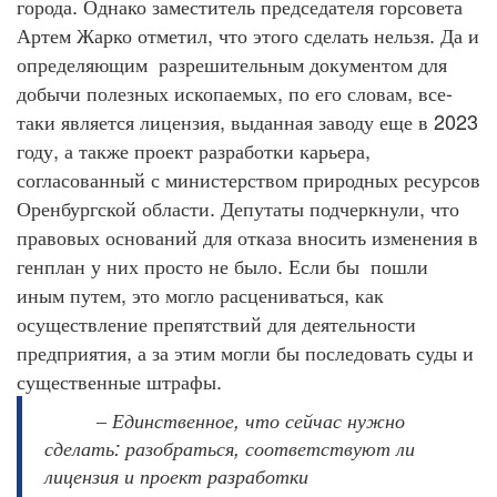
.
города
Однако
заместитель
председателя
горсовета
,
.
Артем
Жарко
отметил
что
этого
сделать
нельзя
Да
и
определяющим
разрешительным
документом
для
,
,
-
добычи
полезных
ископаемых
по
его
словам
все
,
2023
таки
является
лицензия
выданная
заводу
еще
в
,
,
году
а
также
проект
разработки
карьера
согласованный
с
министерством
природных
ресурсов
.
,
Оренбургской
области
Депутаты
подчеркнули
что
правовых
оснований
для
отказа
вносить
изменения
в
.
генплан
у
них
просто
не
было
Если
бы
пошли
,
,
иным
путем
это
могло
расцениваться
как
осуществление
препятствий
для
деятельности
,
предприятия
а
за
этим
могли
бы
последовать
суды
и
.
существенные
штрафы
,
–
Единственное
что
сейчас
нужно
:
,
сделать
разобраться
соответствуют
ли
лицензия
и
проект
разработки