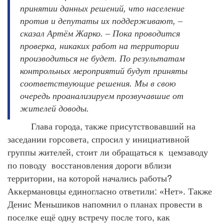
,
принятии
данных
решений
что
население
,
против
и
депутаты
их
поддерживают
–
.
сказал
Артём
Жарко
–
Пока
проводится
,
проверка
никаких
работ
на
территории
.
производиться
не
будет
По
результатам
контрольных
мероприятий
будут
приняты
.
соответствующие
решения
Мы
в
свою
очередь
проанализируем
прозвучавшие
от
.
жителей
доводы
,
Глава
города
также
присутствовавший
на
,
заседании
горсовета
спросил
у
инициативной
,
группы
жителей
стоит
ли
обращаться
к
цемзаводу
по
поводу
восстановления
дороги
вблизи
,
?
территории
на
которой
начались
работы
:
.
Аккермановцы
единогласно
ответили
«Нет»
Также
Денис
Меньшиков
напомнил
о
планах
провести
в
,
поселке
ещё
одну
встречу
после
того
как