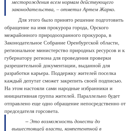
месторождения
всем
нормам
действующего
,
.
законодательства
–
отметил
Артем
Жарко
Для
этого
было
принято
решение
подготовить
,
обращение
на
имя
прокурора
города
Орского
,
межрайонного
природоохранного
прокурора
в
,
Законодательное
Собрание
Оренбургской
области
региональное
министерство
природных
ресурсов
и
к
губернатору
региона
для
проведения
проверки
,
разрешительной
документации
выданной
для
.
разработки
карьера
Поддержку
жителей
поселка
.
каждый
депутат
сможет
закрепить
своей
подписью
На
этом
настояли
сами
народные
избранники
и
.
инициативная
группа
жителей
Параллельно
будет
отправлено
еще
одно
обращение
непосредственно
от
.
председателя
горсовета
–
Это
возможность
донести
до
,
вышестоящей
власти
компетентной
в