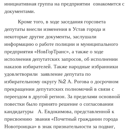
инициативная
группа
на
предприятии
ознакомится
с
.
документами
,
Кроме
того
в
ходе
заседания
горсовета
депутаты
внесли
изменения
в
Устав
города
и
,
некоторые
другие
документы
заслушали
информацию
о
работе
полиции
и
муниципального
,
предприятия
«НовГорТранс»
а
также
о
ходе
,
исполнения
депутатских
запросов
об
исполнении
.
наказов
избирателей
Также
народные
избранники
удовлетворили
заявление
депутата
по
2
.
избирательному
округу
№
А
Рогова
о
досрочном
прекращении
депутатских
полномочий
в
связи
с
.
переездом
в
другой
регион
За
пределами
основной
повестки
было
принято
решение
о
согласовании
.
,
кандидатуры
А
Евдокимова
представленной
к
присвоению
звания
«Почетный
гражданин
города
,
Новотроицка»
в
знак
признательности
за
подвиг