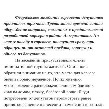
Февральское
заседание
горсовета
депутатов
.
продлилось
три
часа
Треть
этого
времени
заняло
,
обсуждение
вопросов
связанных
с
предполагаемой
.
разработкой
карьера
в
районе
Аккермановки
По
этому
поводу
в
горсовет
поступило
сразу
три
:
,
обращения
от
жителей
посёлка
горожан
и
.
одного
из
депутатов
На
заседании
присутствовали
члены
.
инициативной
группы
жителей
Они
вновь
,
обратили
внимание
на
то
что
место
для
карьера
.
,
было
выбрано
неудачное
По
их
мнению
месторождение
расположено
слишком
близко
к
,
,
.
жилым
домам
пляжу
берёзовой
роще
Люди
потребовали
от
депутатов
пересмотреть
ранее
принятое
решение
о
внесении
изменений
в
генплан