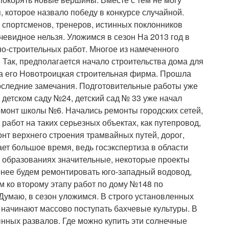
, которое назвало победу в конкурсе случайной.
 спортсменов, тренеров, истинных поклонников
очевидное нельзя. Уложимся в сезон На 2013 год в
о-строительных работ. Многое из намеченного
 Так, предполагается начало строительства дома для
ла его Новотроицкая строительная фирма. Прошла
последние замечания. Подготовительные работы уже
в детском саду №24, детский сад № 33 уже начал
емонт школы №6. Начались ремонты городских сетей,
работ на таких серьезных объектах, как путепровод,
онт верхнего строения трамвайных путей, дорог,
ает большое время, ведь госэкспертиза в области
х образованиях значительные, некоторые проекты
менее будем ремонтировать юго-западный водовод,
м ко второму этапу работ по дому №148 по
. Думаю, в сезон уложимся. В строго установленных
 начинают массово поступать бахчевые культуры. В
нных развалов. Где можно купить эти солнечные