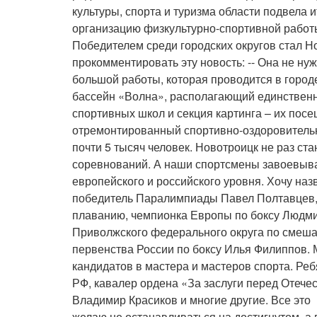
культуры, спорта и туризма области подвела 
организацию физкультурно-спортивной работ
Победителем среди городских округов стал Н
прокомментировать эту новость: -- Она не ну
большой работы, которая проводится в городе
бассейн «Волна», располагающий единственно
спортивных школ и секция картинга – их посе
отремонтированный спортивно-оздоровительн
почти 5 тысяч человек. Новотроицк не раз с
соревнований. А наши спортсмены завоевыва
европейского и российского уровня. Хочу назв
победитель Паралимпиады Павел Полтавцев, 
плаванию, чемпионка Европы по боксу Людми
Приволжского федерального округа по смеш
первенства России по боксу Илья Филиппов.
кандидатов в мастера и мастеров спорта. Реб
РФ, кавалер ордена «За заслуги перед Отече
Владимир Красиков и многие другие. Все это
желаю не останавливаться на достигнутом, а