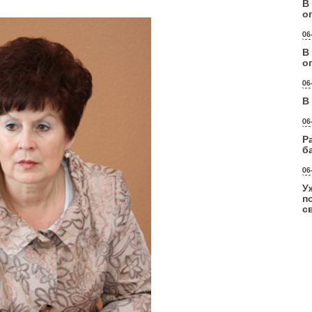
В
о
06
В
о
06
В
06
Р
б
06
У
п
с