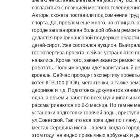
согласиться с позицией местного телевидения
Авторы сюжета поставили под сомнение труд
спорта. Да, проблем еще много, но отрицать 
городе запланирован большой объем ремонтн
делается при финансовой поддержке области.
детей-сирот. Уже состоялся аукцион. Выигра
госэкспертиза проекта, сейчас устраняются 
начались. Кроме того, заканчивается ремонт 
работать. Полным ходом идет капитальный р
кровель. Сейчас проходят экспертизу проекты 
котел КГВ.100 (ПОК), метантенки, а также рем
двориков и т.д. Подготовка документов заним
одна, а объемы работ во всех муниципальны
рассматриваются по 2-3 месяца. Но тем не 
установки подготовки горячей воды, приступи
ул.Советской. Так что все пока идет по плану
местах Середина июля – время, когда в город
этом году не видно привычных арбузных и ды