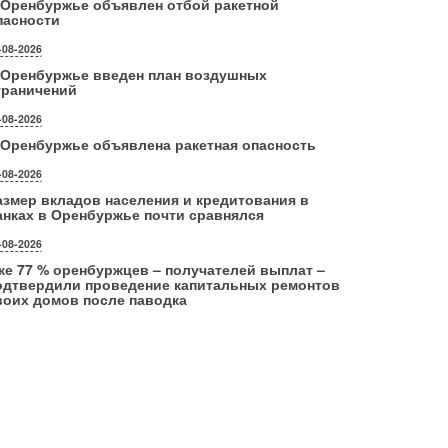
 Оренбуржье объявлен отбой ракетной
пасности
-08-2026
 Оренбуржье введен план воздушных
граничений
-08-2026
 Оренбуржье объявлена ракетная опасность
-08-2026
азмер вкладов населения и кредитования в
анках в Оренбуржье почти сравнялся
-08-2026
же 77 % оренбуржцев – получателей выплат –
одтвердили проведение капитальных ремонтов
воих домов после паводка