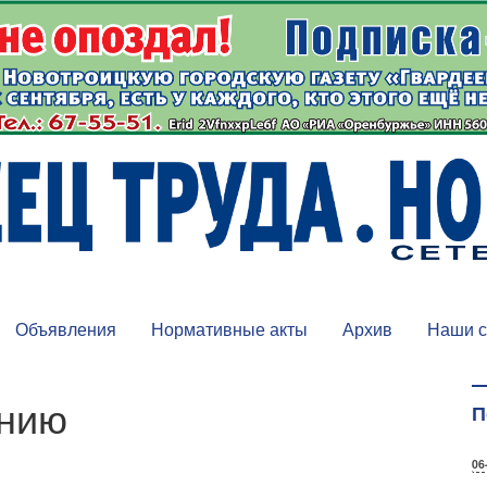
Объявления
Нормативные акты
Архив
Наши с
анию
П
06