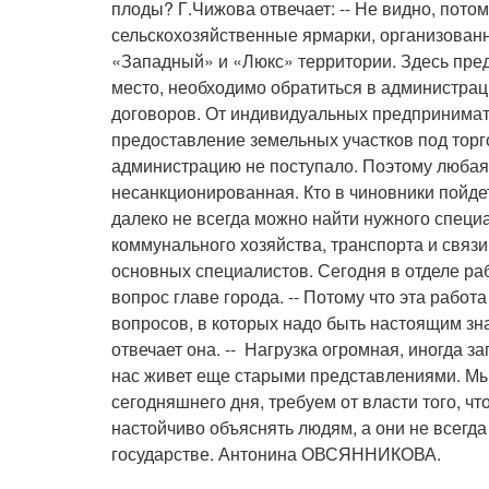
плоды? Г.Чижова отвечает: -- Не видно, пото
сельскохозяйственные ярмарки, организован
«Западный» и «Люкс» территории. Здесь пред
место, необходимо обратиться в администрац
договоров. От индивидуальных предпринимат
предоставление земельных участков под тор­
администрацию не поступало. Поэтому любая 
несанкционированная. Кто в чиновники пойд
далеко не всегда можно найти нужного специа
коммунального хозяйства, транспорта и связи
основных специалистов. Сегодня в отделе ра
вопрос главе города. -- Потому что эта работ
вопросов, в которых надо быть настоящим знат
отвечает она. -- Нагрузка огромная, иногда 
нас живет еще старыми представлениями. Мы
сегодняшнего дня, требуем от власти того, чт
настойчиво объяснять людям, а они не всегд
государстве. Антонина ОВСЯННИКОВА.