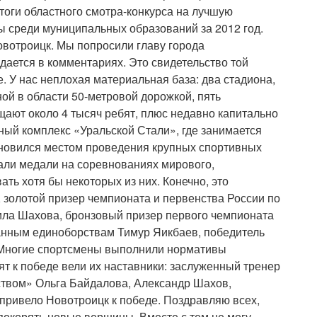
итоги областного смотра-конкурса на лучшую
ы среди муниципальных образований за 2012 год.
овотроицк. Мы попросили главу города
ждается в комментариях. Это свидетельство той
. У нас неплохая материальная база: два стадиона,
й в области 50-метровой дорожкой, пять
щают около 4 тысяч ребят, плюс недавно капитально
ый комплекс «Уральской Стали», где занимается
тановился местом проведения крупных спортивных
ли медали на соревнованиях мирового,
ать хотя бы некоторых из них. Конечно, это
золотой призер чемпионата и первенства России по
ла Шахова, бронзовый призер первого чемпионата
анным единоборствам Тимур Яикбаев, победитель
 Многие спортсмены выполнили нормативы
ят к победе вели их наставники: заслуженный тренер
ством» Ольга Байдалова, Александр Шахов,
 привело Новотроицк к победе. Поздравляю всех,
 покорять новые вершины. Вместе с тем не могу