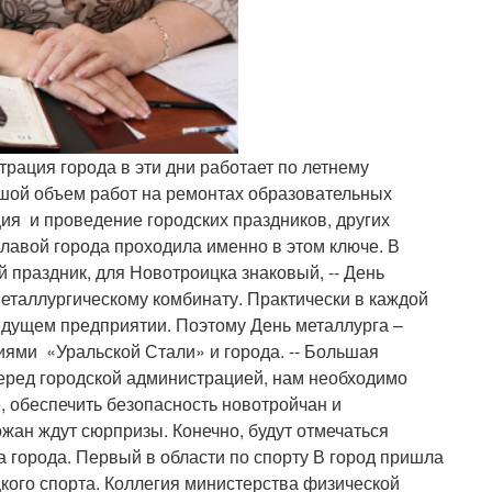
рация города в эти дни работает по летнему
ьшой объем работ на ремонтах образовательных
ция и проведение городских праздников, других
лавой города проходила именно в этом ключе. В
праздник, для Новотроицка знаковый, -- День
еталлургическому комбинату. Практически в каждой
 ведущем предприятии. Поэтому День металлурга –
иями «Уральской Стали» и города. -- Большая
еред городской администрацией, нам необходимо
, обеспечить безопасность новотройчан и
жан ждут сюрпризы. Конечно, будут отмечаться
ва города. Первый в области по спорту В город пришла
кого спорта. Коллегия министерства физической