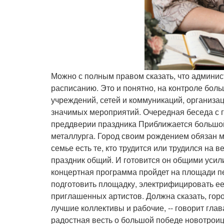
Можно с полным правом сказать, что админист
расписанию. Это и понятно, на контроле бол
учреждений, сетей и коммуникаций, организа
значимых мероприятий. Очередная беседа с г
преддверии праздника Приближается большой 
металлурга. Город своим рождением обязан м
семье есть те, кто трудится или трудился на
праздник общий. И готовится он общими усил
концертная программа пройдет на площади п
подготовить площадку, электрифицировать ее
приглашенных артистов. Должна сказать, горо
лучшие коллективы и рабочие, -- говорит гла
радостная весть о большой победе новотроиц