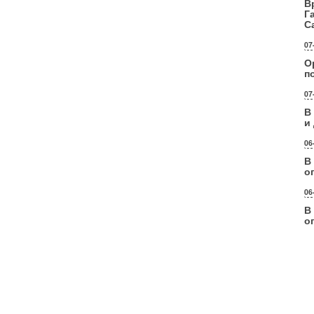
В
Г
С
07
О
п
07
В
и
06
В
о
06
В
о