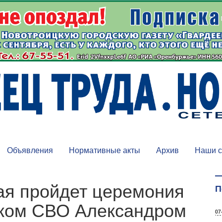
Объявления
Нормативные акты
Архив
Наши с
ая пройдет церемония
П
иком СВО Александром
07