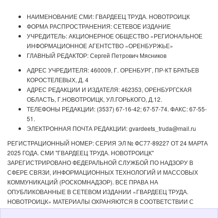
НАИМЕНОВАНИЕ СМИ: ГВАРДЕЕЦ ТРУДА. НОВОТРОИЦК
ФОРМА РАСПРОСТРАНЕНИЯ: СЕТЕВОЕ ИЗДАНИЕ
УЧРЕДИТЕЛЬ: АКЦИОНЕРНОЕ ОБЩЕСТВО «РЕГИОНАЛЬНОЕ
ИНФОРМАЦИОННОЕ АГЕНТСТВО «ОРЕНБУРЖЬЕ»
ГЛАВНЫЙ РЕДАКТОР: Сергей Петрович Мясников
АДРЕС УЧРЕДИТЕЛЯ: 460009, Г. ОРЕНБУРГ, ПР-КТ БРАТЬЕВ
КОРОСТЕЛЕВЫХ, Д. 4
АДРЕС РЕДАКЦИИ И ИЗДАТЕЛЯ: 462353, ОРЕНБУРГСКАЯ
ОБЛАСТЬ, Г.НОВОТРОИЦК, УЛ.ГОРЬКОГО, Д.12.
ТЕЛЕФОНЫ РЕДАКЦИИ: (3537) 67-16-42; 67-57-74. ФАКС: 67-55-
51.
ЭЛЕКТРОННАЯ ПОЧТА РЕДАКЦИИ: gvardeets_truda@mail.ru
РЕГИСТРАЦИОННЫЙ НОМЕР: СЕРИЯ ЭЛ № ФС77-89227 ОТ 24 МАРТА
2025 ГОДА. СМИ "ГВАРДЕЕЦ ТРУДА. НОВОТРОИЦК"
ЗАРЕГИСТРИРОВАНО ФЕДЕРАЛЬНОЙ СЛУЖБОЙ ПО НАДЗОРУ В
СФЕРЕ СВЯЗИ, ИНФОРМАЦИОННЫХ ТЕХНОЛОГИЙ И МАССОВЫХ
КОММУНИКАЦИЙ (РОСКОМНАДЗОР). ВСЕ ПРАВА НА
ОПУБЛИКОВАННЫЕ В СЕТЕВОМ ИЗДАНИИ «ГВАРДЕЕЦ ТРУДА.
НОВОТРОИЦК» МАТЕРИАЛЫ ОХРАНЯЮТСЯ В СООТВЕТСТВИИ С
ЗАКОНОДАТЕЛЬСТВОМ РФ. ЛЮБОЕ ИСПОЛЬЗОВАНИЕ МАТЕРИАЛОВ