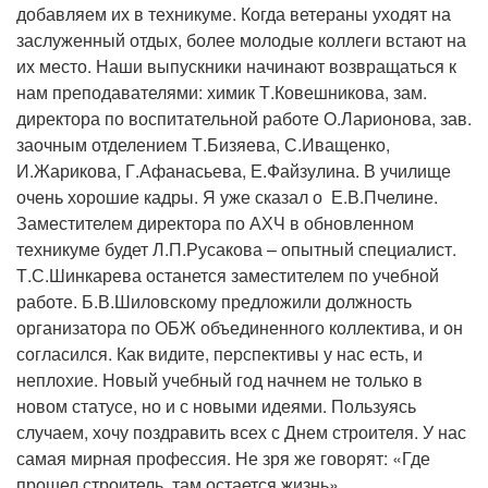
добавляем их в техникуме. Когда ветераны уходят на
заслуженный отдых, более молодые коллеги встают на
их место. Наши выпускники начинают возвращаться к
нам преподавателями: химик Т.Ковешникова, зам.
директора по воспитательной работе О.Ларионова, зав.
заочным отделением Т.Бизяева, С.Иващенко,
И.Жарикова, Г.Афанасьева, Е.Файзулина. В училище
очень хорошие кадры. Я уже сказал о Е.В.Пчелине.
Заместителем директора по АХЧ в обновленном
техникуме будет Л.П.Русакова – опытный специалист.
Т.С.Шинкарева останется заместителем по учебной
работе. Б.В.Шиловскому предложили должность
организатора по ОБЖ объединенного коллектива, и он
согласился. Как видите, перспективы у нас есть, и
неплохие. Новый учебный год начнем не только в
новом статусе, но и с новыми идеями. Пользуясь
случаем, хочу поздравить всех с Днем строителя. У нас
самая мирная профессия. Не зря же говорят: «Где
прошел строитель, там остается жизнь».