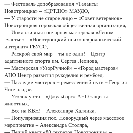
— Фестиваль допобразования «Таланты
Новотроицка» – «ЦРТДЮ» МАУДО,
— У старости не старое лицо – «Совет ветеранов»
Новотроицкая городская общественная организация,
— Инклюзивная гончарная мастерская «Лепим
счастье» – «Новотроицкий психоневрологический
интернат» ГБУСО,
— Раскрой свой мир – ты не один! – Центр
адаптивного спорта им. Сергея Леонова,
— Мастерская «УзорРучной» – «Город мастеров»
АНО Центр развития рукоделия и ремёсел,
— Наследие мастеров – ремесленный путь – Георгия
Чинчаладзе,
— Уголок уюта – «Джульбарс» АНО защиты
животных,
— Все на КВН! – Александра Халлика,
— Популяризация пос. Новорудный через массовое
мероприятие – Александра Столяра,
— Пеший квест «80 секретов Новотроицка» –