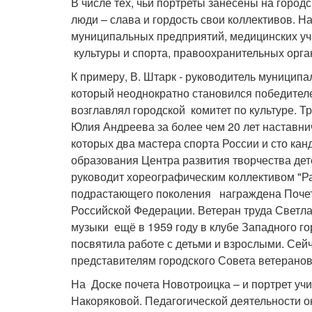
В числе тех, чьи портреты занесены на город
люди – слава и гордость свои коллективов. Н
муниципальных предприятий, медицинских уч
культуры и спорта, правоохранительных орга
К примеру, В. Штарк - руководитель муниципа
который неоднократно становился победител
возглавлял городской комитет по культуре. 
Юлия Андреева за более чем 20 лет наставни
которых два мастера спорта России и сто кан
образования Центра развития творчества де
руководит хореографическим коллективом "Ра
подрастающего поколения награждена Почет
Российской Федерации. Ветеран труда Светл
музыки ещё в 1959 году в клубе Западного го
посвятила работе с детьми и взрослыми. Сей
представителям городского Совета ветеранов
На Доске почета Новотроицка – и портрет у
Накоряковой. Педагогической деятельности о