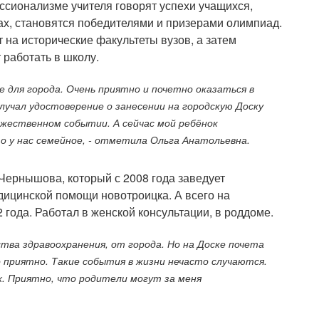
ссионализме учителя говорят успехи учащихся,
ах, становятся победителями и призерами олимпиад.
на исторические факультеты вузов, а затем
 работать в школу.
е для города. Очень приятно и почетно оказаться в
олучал удостоверение о занесении на городскую Доску
ржественном событии. А сейчас мой ребёнок
о у нас семейное, - отметила Ольга Анатольевна.
ернышова, который с 2008 года заведует
дицинской помощи новотроицка. А всего на
 года. Работал в женской консультации, в роддоме.
тва здравоохранения, от города. Но на Доске почета
 приятно. Такие события в жизни нечасто случаются.
х. Приятно, что родители могут за меня