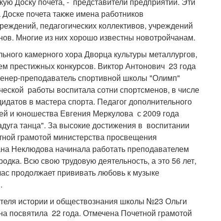
скую Доску почета, - представители предприятий. Эти
а Доске почета также имена работников
реждений, педагогических коллективов, учреждений
нов. Многие из них хорошо известны новотройчанам.
льного камерного хора Дворца культуры металлургов,
ем престижных конкурсов. Виктор Антонович 23 года
Тренер-преподаватель спортивной школы "Олимп"
ческой работы воспитала сотни спортсменов, в числе
дидатов в мастера спорта. Педагог дополнительного
тей и юношества Евгения Меркулова с 2009 года
дуга танца". За высокие достижения в воспитании
ной грамотой министерства просвещения
ана Неклюдова начинала работать преподавателем
родка. Всю свою трудовую деятельность, а это 56 лет,
час продолжает прививать любовь к музыке
.
чителя истории и обществознания школы №23 Ольги
на посвятила 22 года. Отмечена Почетной грамотой