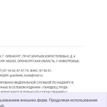
, Г. ОРЕНБУРГ, ПР-КТ БРАТЬЕВ КОРОСТЕЛЕВЫХ, Д. 4
ЛЯ: 462353, ОРЕНБУРГСКАЯ ОБЛАСТЬ, Г.НОВОТРОИЦК,
67-16-42; 67-57-74. ФАКС: 67-55-51.
ИИ: gvardeets_truda@mail.ru
ТРИРОВАНО ФЕДЕРАЛЬНОЙ СЛУЖБОЙ ПО НАДЗОРУ В
НЫЕ В СЕТЕВОМ ИЗДАНИИ «ГВАРДЕЕЦ ТРУДА.
 ДОПУСКАЕТСЯ ТОЛЬКО ПО СОГЛАСОВАНИЮ С
ТЬ РЕКЛАМНЫХ МАТЕРИАЛОВ, РАЗМЕЩЕННЫХ В СЕТЕВОМ
пользованием внешних форм. Продолжая использование
Й СТАРШЕ 16 ЛЕТ.
ых.