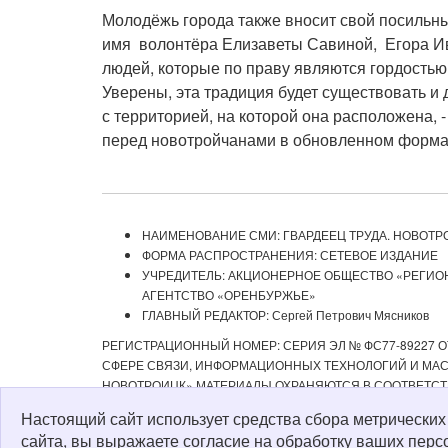
Молодёжь города также вносит свой посильны
имя волонтёра Елизаветы Савиной, Егора Ив
людей, которые по праву являются гордость
Уверены, эта традиция будет существовать и д
с территорией, на которой она расположена, -
перед новотройчанами в обновленном форма
НАИМЕНОВАНИЕ СМИ: ГВАРДЕЕЦ ТРУДА. НОВОТР
ФОРМА РАСПРОСТРАНЕНИЯ: СЕТЕВОЕ ИЗДАНИЕ
УЧРЕДИТЕЛЬ: АКЦИОНЕРНОЕ ОБЩЕСТВО «РЕГИ
АГЕНТСТВО «ОРЕНБУРЖЬЕ»
ГЛАВНЫЙ РЕДАКТОР: Сергей Петрович Мясников
РЕГИСТРАЦИОННЫЙ НОМЕР: СЕРИЯ ЭЛ № ФС77-89227 ОТ
СФЕРЕ СВЯЗИ, ИНФОРМАЦИОННЫХ ТЕХНОЛОГИЙ И МАСС
НОВОТРОИЦК» МАТЕРИАЛЫ ОХРАНЯЮТСЯ В СООТВЕТСТ
РЕДАКЦИЕЙ С ОБЯЗАТЕЛЬНОЙ АКТИВНОЙ ССЫЛКОЙ НА 
Настоящий сайт использует средства сбора метрически
ИЗДАНИИ «ГВАРДЕЕЦ ТРУДА. НОВОТРОИЦК», А ТАКЖЕ З
сайта, вы выражаете согласие на обработку ваших перс