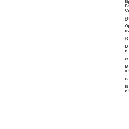
В
Г
С
07
О
п
07
В
и
06
В
о
06
В
о