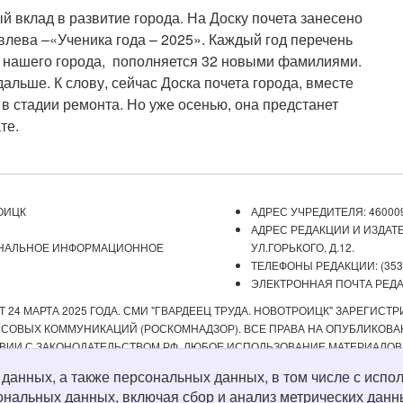
й вклад в развитие города. На Доску почета занесено
лева –«Ученика года – 2025». Каждый год перечень
ю нашего города, пополняется 32 новыми фамилиями.
альше. К слову, сейчас Доска почета города,
вместе
 в стадии ремонта. Но уже осенью, она предстанет
те.
ОИЦК
АДРЕС УЧРЕДИТЕЛЯ: 460009
АДРЕС РЕДАКЦИИ И ИЗДАТЕ
ОНАЛЬНОЕ ИНФОРМАЦИОННОЕ
УЛ.ГОРЬКОГО, Д.12.
ТЕЛЕФОНЫ РЕДАКЦИИ: (3537) 
ЭЛЕКТРОННАЯ ПОЧТА РЕДАКЦ
 24 МАРТА 2025 ГОДА. СМИ "ГВАРДЕЕЦ ТРУДА. НОВОТРОИЦК" ЗАРЕГИС
ОВЫХ КОММУНИКАЦИЙ (РОСКОМНАДЗОР). ВСЕ ПРАВА НА ОПУБЛИКОВАН
ВИИ С ЗАКОНОДАТЕЛЬСТВОМ РФ. ЛЮБОЕ ИСПОЛЬЗОВАНИЕ МАТЕРИАЛОВ
ИСТОЧНИК. РЕДАКЦИЯ НЕ НЕСЕТ ОТВЕТСТВЕННОСТИ ЗА ДОСТОВЕРНОС
х данных, а также персональных данных, в том числе с ис
А СОДЕРЖАНИЕ ВЕБ-САЙТОВ, НА КОТОРЫЕ ДАНЫ ГИПЕРССЫЛКИ. ДЛЯ ДЕТЕ
ональных данных, включая сбор и анализ метрических данн