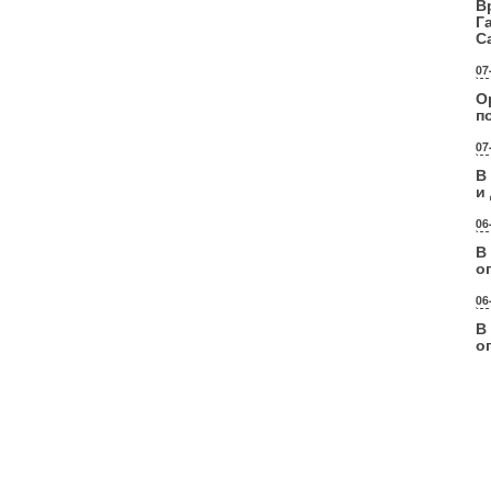
В
Г
С
07
О
п
07
В
и
06
В
о
06
В
о