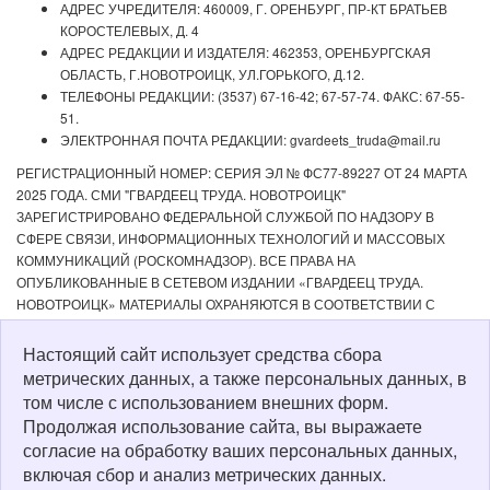
АДРЕС УЧРЕДИТЕЛЯ: 460009, Г. ОРЕНБУРГ, ПР-КТ БРАТЬЕВ
КОРОСТЕЛЕВЫХ, Д. 4
АДРЕС РЕДАКЦИИ И ИЗДАТЕЛЯ: 462353, ОРЕНБУРГСКАЯ
ОБЛАСТЬ, Г.НОВОТРОИЦК, УЛ.ГОРЬКОГО, Д.12.
ТЕЛЕФОНЫ РЕДАКЦИИ: (3537) 67-16-42; 67-57-74. ФАКС: 67-55-
51.
ЭЛЕКТРОННАЯ ПОЧТА РЕДАКЦИИ: gvardeets_truda@mail.ru
РЕГИСТРАЦИОННЫЙ НОМЕР: СЕРИЯ ЭЛ № ФС77-89227 ОТ 24 МАРТА
2025 ГОДА. СМИ "ГВАРДЕЕЦ ТРУДА. НОВОТРОИЦК"
ЗАРЕГИСТРИРОВАНО ФЕДЕРАЛЬНОЙ СЛУЖБОЙ ПО НАДЗОРУ В
СФЕРЕ СВЯЗИ, ИНФОРМАЦИОННЫХ ТЕХНОЛОГИЙ И МАССОВЫХ
КОММУНИКАЦИЙ (РОСКОМНАДЗОР). ВСЕ ПРАВА НА
ОПУБЛИКОВАННЫЕ В СЕТЕВОМ ИЗДАНИИ «ГВАРДЕЕЦ ТРУДА.
НОВОТРОИЦК» МАТЕРИАЛЫ ОХРАНЯЮТСЯ В СООТВЕТСТВИИ С
ЗАКОНОДАТЕЛЬСТВОМ РФ. ЛЮБОЕ ИСПОЛЬЗОВАНИЕ МАТЕРИАЛОВ
ДОПУСКАЕТСЯ ТОЛЬКО ПО СОГЛАСОВАНИЮ С РЕДАКЦИЕЙ С
Настоящий сайт использует средства сбора
ОБЯЗАТЕЛЬНОЙ АКТИВНОЙ ССЫЛКОЙ НА ИСТОЧНИК. РЕДАКЦИЯ НЕ
метрических данных, а также персональных данных, в
НЕСЕТ ОТВЕТСТВЕННОСТИ ЗА ДОСТОВЕРНОСТЬ РЕКЛАМНЫХ
том числе с использованием внешних форм.
МАТЕРИАЛОВ, РАЗМЕЩЕННЫХ В СЕТЕВОМ ИЗДАНИИ «ГВАРДЕЕЦ
Продолжая использование сайта, вы выражаете
ТРУДА. НОВОТРОИЦК», А ТАКЖЕ ЗА СОДЕРЖАНИЕ ВЕБ-САЙТОВ, НА
согласие на обработку ваших персональных данных,
КОТОРЫЕ ДАНЫ ГИПЕРССЫЛКИ. ДЛЯ ДЕТЕЙ СТАРШЕ 16 ЛЕТ.
включая сбор и анализ метрических данных.
Политика о персональных данных