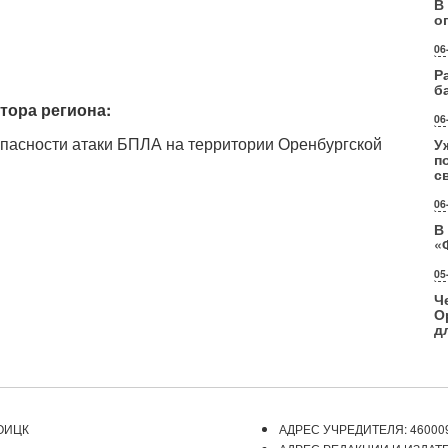
В
о
06
Р
б
тора региона:
06
пасности атаки БПЛА на территории Оренбургской
У
п
с
06
В
«
05
Ч
О
д
ОИЦК
АДРЕС УЧРЕДИТЕЛЯ: 460009