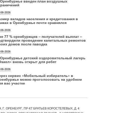
 Оренбуржье введен план воздушных
граничений
-08-2026
азмер вкладов населения и кредитования в
анках в Оренбуржье почти сравнялся
-08-2026
же 77 % оренбуржцев – получателей выплат –
одтвердили проведение капитальных ремонтов
воих домов после паводка
-08-2026
 Оренбуржье детский оздоровительный лагерь
Факел» вновь открыт для ребят
-08-2026
ерез сервис «Мобильный избиратель» в
ренбуржье можно проголосовать на удобном
ля вас участке
, Г. ОРЕНБУРГ, ПР-КТ БРАТЬЕВ КОРОСТЕЛЕВЫХ, Д. 4